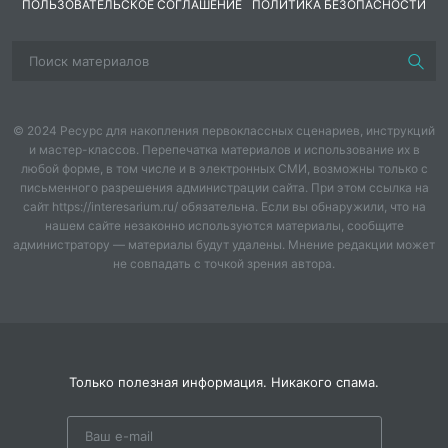
ПОЛЬЗОВАТЕЛЬСКОЕ СОГЛАШЕНИЕ
ПОЛИТИКА БЕЗОПАСНОСТИ
(поднимают руки вверх)
Теплые сестрички.
(крутят ладошками)
Шубки и пальтишки.
© 2024 Ресурс для накопления первоклассных сценариев, инструкций
и мастер-классов. Перепечатка материалов и использование их в
любой форме, в том числе и в электронных СМИ, возможны только с
(надевают пальто)
письменного разрешения администрации сайта. При этом ссылка на
сайт https://interesarium.ru/ обязательна. Если вы обнаружили, что на
Теплые штанишки.
нашем сайте незаконно используются материалы, сообщите
администратору — материалы будут удалены. Мнение редакции может
Воспитатель приглашает детей пройти дальше в
не совпадать с точкой зрения автора.
группу, где оформлен зимний пейзаж (картина о
зиме), заснеженный домик.
Беседа по картине – какое время года на улице, как
догадались, что лежит на крышах домов, чем укрыта
земля, кто нарисовал узоры на окнах.
Только полезная информация. Никакого спама.
Воспитатель спрашивает, какой снег, делает вывод,
что снег белый,