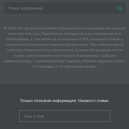
игрушки быстрее, чем за 5 минут, или устроить
соревнование по складыванию вещей. Это не только
развивает навыки организации пространства, но и
приучает к ответственности.
© 2024 Ресурс для накопления первоклассных сценариев, инструкций
Разнообразие в занятиях поможет поддерживать
и мастер-классов. Перепечатка материалов и использование их в
интерес. Можно периодически менять темы или
любой форме, в том числе и в электронных СМИ, возможны только с
письменного разрешения администрации сайта. При этом ссылка на
виды деятельности, добавляя новые элементы,
сайт https://interesarium.ru/ обязательна. Если вы обнаружили, что на
которые будут удивлять малыша. Например,
нашем сайте незаконно используются материалы, сообщите
«Научный день» с простыми экспериментами или
администратору — материалы будут удалены. Мнение редакции может
«Экологический день», где ребята учатся заботиться
не совпадать с точкой зрения автора.
о природе через игры на улице.
Важно также общаться с ребенком о том, что ему
интересно. Портфолио его увлечений может стать
отличным путеводителем для планирования занятий.
Только полезная информация. Никакого спама.
Так вы сможете чередовать более сложные задачи с
легкими и развлекать малыша, делая процесс
обучения увлекательным и естественным.
Кроме того, вовлечение ребенка в процесс