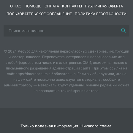
О НАС
ПОМОЩЬ
ОПЛАТА
КОНТАКТЫ
ПУБЛИЧНАЯ ОФЕРТА
Чтоб щечки горели,
ПОЛЬЗОВАТЕЛЬСКОЕ СОГЛАШЕНИЕ
ПОЛИТИКА БЕЗОПАСНОСТИ
Чтоб смеялся роток, чтоб кусался зубок.
Дети прыскаются в воде, пропускают ее через руки.
Вопросы:
© 2024 Ресурс для накопления первоклассных сценариев, инструкций
Какая вода?
и мастер-классов. Перепечатка материалов и использование их в
любой форме, в том числе и в электронных СМИ, возможны только с
Верно, посмотрите, какая вода чистая, сквозь нее
письменного разрешения администрации сайта. При этом ссылка на
сайт https://interesarium.ru/ обязательна. Если вы обнаружили, что на
видны руки.
нашем сайте незаконно используются материалы, сообщите
администратору — материалы будут удалены. Мнение редакции может
Предлагает намылить руки мылом.
не совпадать с точкой зрения автора.
Посмотрите и скажите, какая вода стекает с ваших
рук?
(грязная)
.
Вот какие грязные у вас были руки. Так что же
смывает грязь?
(Вода и мыло)
.
Только полезная информация. Никакого спама.