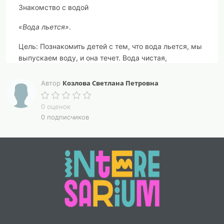
Знакомство с водой
«Вода льется»
.
Цель: Познакомить детей с тем, что вода льется, мы
выпускаем воду, и она течет. Вода чистая,
прозрачная. Сквозь нее видны руки, мыло. Вода
смывает грязь. Воду надо беречь.
Козлова Светлана Петровна
Автор
Оборудование: тазик, салфетки, мыло.
0 оценок
0 подписчиков
Словарная работа: льется, чистая, прозрачная,
глазки, щечки, рот, зубок.
Ход и руководство:
Воспитатель вносит тазик с чистой водой. И
предлагает поиграть с ней, читая стихотворение:
Водичка, водичка, умой мое личико,
Чтоб глазки блестели,