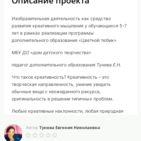
Описание проекта
Изобразительная деятельность как средство
развития креативного мышления у обучающихся 5-7
лет в рамках реализации программы
дополнительного образования «Цветной тюбик»
МБУ ДО «дом детского творчества»
педагог дополнительного образования Тунева Е.Н.
Что такое креативность? Креативность – это
творческая направленность, умение увидеть
обычные вещи с неожиданного ракурса,
оригинальность в решении типичных проблем.
Любые креативные наклонности, любая природная
тяга к творчеству, требует специальных знаний,
которые будут стимулировать обучающихся к
Тунева Евгения Николаевна
Автор
созданию нового. Дошкольный возраст – это лучший
возраст для развития нестандартного мышления. В