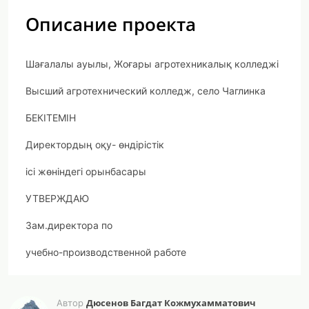
Описание проекта
Шағалалы ауылы, Жоғары агротехникалық колледжі
Высший агротехнический колледж, село Чаглинка
БЕКІТЕМІН
Директордың оқу- өндірістік
ісі жөніндегі орынбасары
УТВЕРЖДАЮ
Зам.директора по
учебно-производственной работе
Оспанов А.Д.____________
Дюсенов Багдат Кожмухамматович
Автор
«____» сентября 20ж./г.