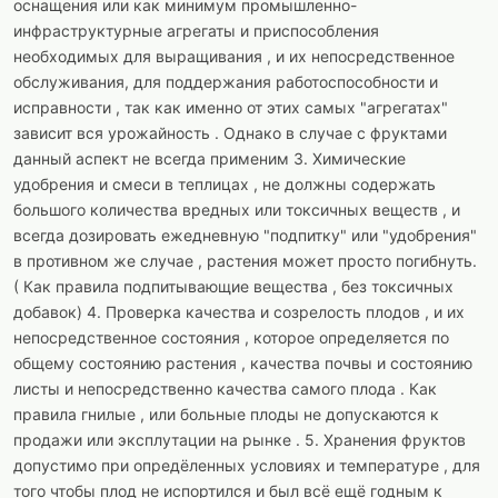
оснащения или как минимум промышленно-
инфраструктурные агрегаты и приспособления
необходимых для выращивания , и их непосредственное
обслуживания, для поддержания работоспособности и
исправности , так как именно от этих самых "агрегатах"
зависит вся урожайность . Однако в случае с фруктами
данный аспект не всегда применим 3. Химические
удобрения и смеси в теплицах , не должны содержать
большого количества вредных или токсичных веществ , и
всегда дозировать ежедневную "подпитку" или "удобрения"
в противном же случае , растения может просто погибнуть.
( Как правила подпитывающие вещества , без токсичных
добавок) 4. Проверка качества и созрелость плодов , и их
непосредственное состояния , которое определяется по
общему состоянию растения , качества почвы и состоянию
листы и непосредственно качества самого плода . Как
правила гнилые , или больные плоды не допускаются к
продажи или эксплутации на рынке . 5. Хранения фруктов
допустимо при опредёленных условиях и температуре , для
того чтобы плод не испортился и был всё ещё годным к