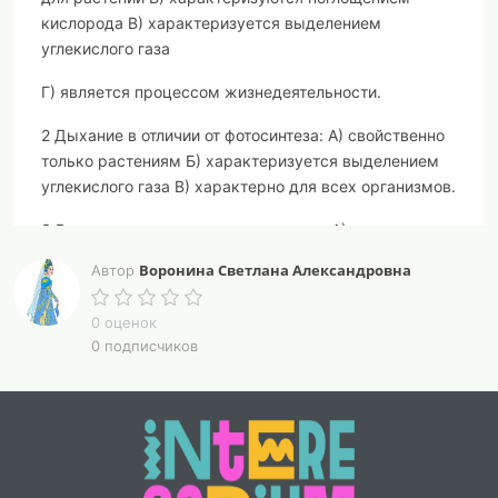
кислорода В) характеризуется выделением
углекислого газа
Г) является процессом жизнедеятельности.
2 Дыхание в отличии от фотосинтеза:
А) свойственно
только растениям Б) характеризуется выделением
углекислого газа В) характерно для всех организмов.
3 Растения, как и другие организмы:
А) дышат
Воронина Светлана Александровна
Автор
Б) выделяют кислород В) способны к фотосинтезу.
4 Растения синтезируют органические вещества из:
0 оценок
0 подписчиков
А) кислорода и воды Б) воды и минеральных солей
В) углекислого газа и воды.
5 Во время дыхания энергия:
А) накапливается
Б) расходуется, выделяется.