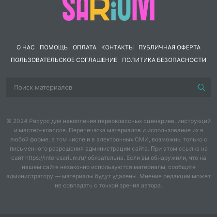
6 При фотосинтезе поглощается:
А) кислород
Б) углекислый газ В) вода.
О НАС
ПОМОЩЬ
ОПЛАТА
КОНТАКТЫ
ПУБЛИЧНАЯ ОФЕРТА
7 Основной продукт фотосинтеза:
А) органическое
ПОЛЬЗОВАТЕЛЬСКОЕ СОГЛАШЕНИЕ
ПОЛИТИКА БЕЗОПАСНОСТИ
вещество Б) кислород В) минеральные соли.
8 При дыхании выделяется:
А) кислород Б) азот В)
углекислый газ.
9 Органоиды растительной клетки, участвующие в
© 2024 Ресурс для накопления первоклассных сценариев, инструкций
фотосинтезе:
А) вакуоли Б) рибосомы В) митохондрии
и мастер-классов. Перепечатка материалов и использование их в
любой форме, в том числе и в электронных СМИ, возможны только с
Г) хлоропласты.
письменного разрешения администрации сайта. При этом ссылка на
сайт https://interesarium.ru/ обязательна. Если вы обнаружили, что на
10 Испарение воды листьями необходимо для:
нашем сайте незаконно используются материалы, сообщите
администратору — материалы будут удалены. Мнение редакции может
А) защиты от перегрева Б) дыхания
не совпадать с точкой зрения автора.
В) защиты от увядания.