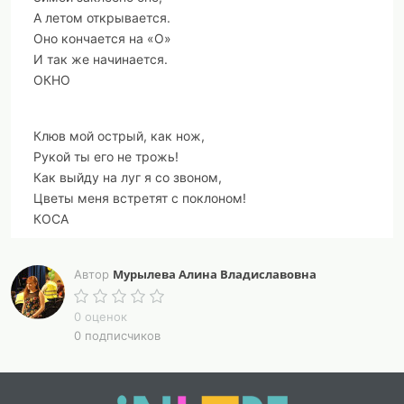
А летом открывается.
Оно кончается на «О»
И так же начинается.
ОКНО
Клюв мой острый, как нож,
Рукой ты его не трожь!
Как выйду на луг я со звоном,
Цветы меня встретят с поклоном!
КОСА
Мурылева Алина Владиславовна
Шоферу каждому в пути
Автор
Могу я пользу принести.
Меня достанут тут же все,
0 оценок
0 подписчиков
Когда дефект есть в колесе.
НАСОС
У неё глаза большие,