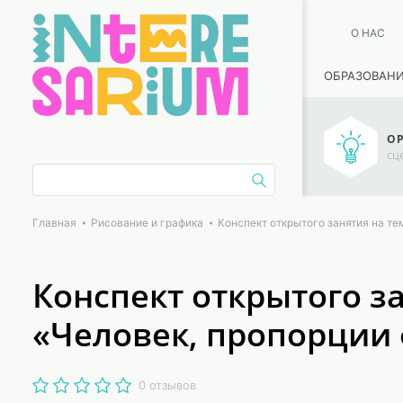
О НАС
ОБРАЗОВАН
ОР
сц
Главная
Рисование и графика
Конспект открытого занятия на те
Конспект открытого з
«Человек, пропорции 
0 отзывов