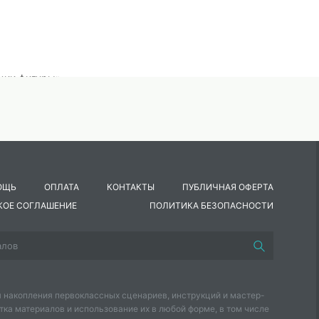
ции фигуры».
человека; выполнить зарисовки схемы фигуры человека взросл
ОЩЬ
ОПЛАТА
КОНТАКТЫ
ПУБЛИЧНАЯ ОФЕРТА
ой фигуры;
КОЕ СОГЛАШЕНИЕ
ПОЛИТИКА БЕЗОПАСНОСТИ
ию;
ажения пропорциональных зарисовок фигуры человека;
 накопления первоклассных сценариев, инструкций и мастер-
тка материалов и использование их в любой форме, в том числе
 зависимости от возраста, типажа, конституции и др.)