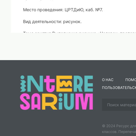
Место проведения:
ЦРТДиЮ, каб. №7.
Вид деятельности:
рисунок.
Тема занятия:
Выполнение рисунка «Человек, пропор
Цель занятия
:
познакомиться с пропорциями фигуры 
ребенка.
Задачи:
предметные:
О НАС
ПОМ
- ознакомить с основными пропорциями человеческ
ПОЛЬЗОВАТЕЛЬС
- научить рисовать фигуру человека по представлен
метапредметные:
- познакомить обучающихся с особенностями изобр
© 2024 Ресурс для
классов. Перепеча
- проанализировать пропорции фигур разных людей (в