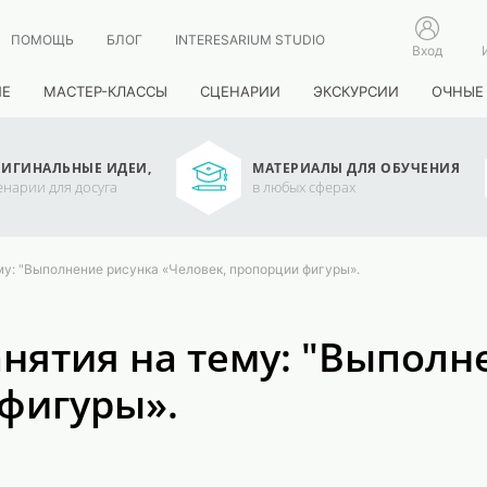
ПОМОЩЬ
БЛОГ
INTERESARIUM STUDIO
Вход
ИЕ
МАСТЕР-КЛАССЫ
СЦЕНАРИИ
ЭКСКУРСИИ
ОЧНЫЕ
ИГИНАЛЬНЫЕ ИДЕИ,
МАТЕРИАЛЫ ДЛЯ ОБУЧЕНИЯ
енарии для досуга
в любых сферах
му: "Выполнение рисунка «Человек, пропорции фигуры».
анятия на тему: "Выполн
фигуры».