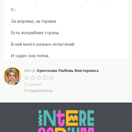
У.:
За морями, за горами
Есть волшебная страна.
В ней много разных испытаний
И чудес она полна.
Мы будем путешествовать по ней
Крючкова Любовь Викторовна
Автор
Много дней.
0 оценок
Что же это за страна Знаний?
0 подписчиков
Нам предстоит узнать.
Нужно только волшебные слова сказать…
- Ноу хау вау…