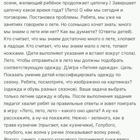
осени, желающий ребёнок продолжает цепочку.) Завершает
цепочку какое время года? (Лето) О нём мы сегодня и
поговорим. Постановка проблемы. Ребята, мы уже на
занятиях говорили о лете. Но солнышко хочет знать: много
мы знаем о лете или нет? Как вы думаете? (Ответы детей).
Кто считает, что мы знаем достаточно много о лете, хлопают
в ладоши. Кто считает, что мы знаем мало о лете, топают
ножками. (Дети выполняют указания и встают вокруг стола).
Лето. Чтобы отправиться в лето мы должны подобрать
соответствующую одежду. Д/игра «Летняя одежда». Цель:
Показать умение детей классифицировать одежду по
сезону. Ребята, посмотрите, что изображено на картинках?
(одежда и обувь разных сезонов). Ваша задача выбрать
только летние одежду и обувь. После выполнения задания
педагог хвалит ребят за правильные ответы и зовет поиграть
в игру: «Лето, лето, лето – какого оно цвета? А ну-ка
расскажите, а ну-ка покажите. Нежно – зеленого, как в
траве кузнечик (прыгают, как кузнечики), Голубого,
голубого, как волна у речек (показывают волну реки),
Яркого, синего, самого красивого (поднимают руки вверх,