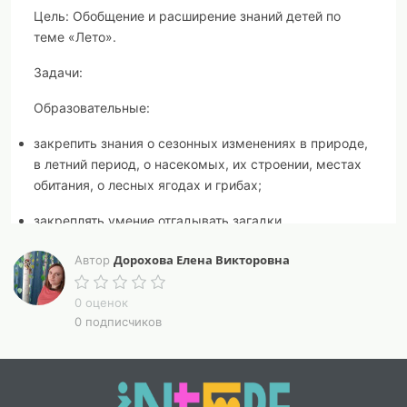
Цель: Обобщение и расширение знаний детей по
теме «Лето».
Задачи:
Образовательные:
закрепить знания о сезонных изменениях в природе,
в летний период, о насекомых, их строении, местах
обитания, о лесных ягодах и грибах;
закреплять умение отгадывать загадки,
классифицировать одежду по сезону, образовывать
Дорохова Елена Викторовна
Автор
прилагательные из существительных,
самостоятельно оценивать свои знания;
0 оценок
развивать коммуникативные навыки;
0 подписчиков
улучшать общую моторику и координацию движений;
Воспитательные:
воспитывать бережное отношение и