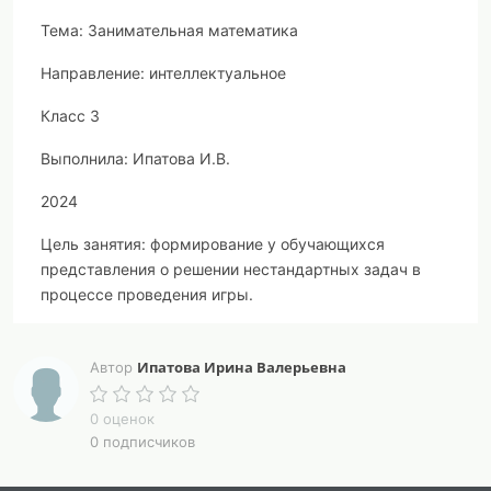
Тема: Занимательная математика
Направление: интеллектуальное
Класс 3
Выполнила: Ипатова И.В.
2024
Цель занятия:
формирование
у обучающихся
представления о решении нестандартных задач в
процессе проведения игры.
Задачи занятия:
Ипатова Ирина Валерьевна
Автор
Воспитательные:
воспитывать чувство
взаимопомощи, уважения к мнению сверстников,
0 оценок
внимательности в процессе работы в команде.
0 подписчиков
Развивающие:
развивать коммуникабельность, речь,