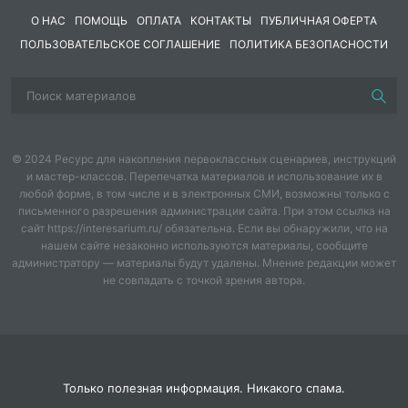
индивидуальных особенностей каждого ребенка, при
О НАС
ПОМОЩЬ
ОПЛАТА
КОНТАКТЫ
ПУБЛИЧНАЯ ОФЕРТА
котором сам ребенок становится активным в выборе
ПОЛЬЗОВАТЕЛЬСКОЕ СОГЛАШЕНИЕ
ПОЛИТИКА БЕЗОПАСНОСТИ
содержания своего образования, становится
субъектом образования.
За счёт чего достигается индивидуализация
образовательного процесса?
© 2024 Ресурс для накопления первоклассных сценариев, инструкций
Индивидуализация достигается за счет
учета
и мастер-классов. Перепечатка материалов и использование их в
наличного уровня развития каждого ребенка
и
любой форме, в том числе и в электронных СМИ, возможны только с
планирования соответствующих видов деятельности,
письменного разрешения администрации сайта. При этом ссылка на
которые гарантировали бы каждому ребенку
сайт https://interesarium.ru/ обязательна. Если вы обнаружили, что на
возможность добиться успеха. Для этого требуется
нашем сайте незаконно используются материалы, сообщите
администратору — материалы будут удалены. Мнение редакции может
всесторонняя информация о развитии ребенка, его
не совпадать с точкой зрения автора.
индивидуальных особенностях.
Возникает проблема, как достичь поставленных
перед педагогами благородных целей,
одновременно обучая всех по-разному?!
Только полезная информация. Никакого спама.
Главное условие индивидуализации образовательной