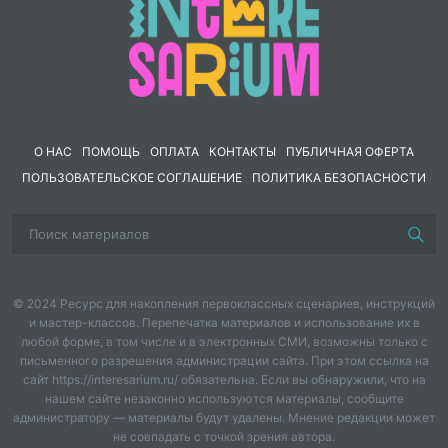
О НАС
ПОМОЩЬ
ОПЛАТА
КОНТАКТЫ
ПУБЛИЧНАЯ ОФЕРТА
ПОЛЬЗОВАТЕЛЬСКОЕ СОГЛАШЕНИЕ
ПОЛИТИКА БЕЗОПАСНОСТИ
© 2024 Ресурс для накопления первоклассных сценариев, инструкций
и мастер-классов. Перепечатка материалов и использование их в
любой форме, в том числе и в электронных СМИ, возможны только с
письменного разрешения администрации сайта. При этом ссылка на
сайт https://interesarium.ru/ обязательна. Если вы обнаружили, что на
нашем сайте незаконно используются материалы, сообщите
администратору — материалы будут удалены. Мнение редакции может
не совпадать с точкой зрения автора.