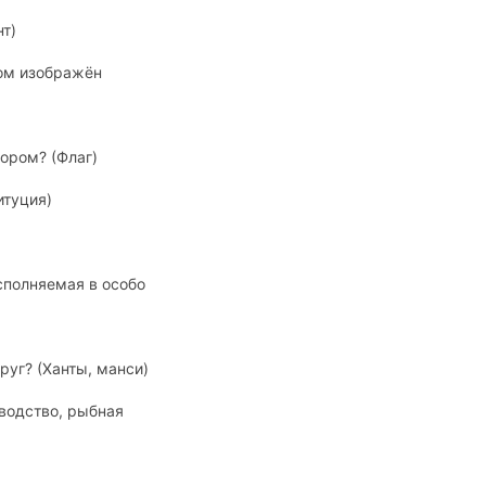
т)
ром изображён
олором?
(Флаг)
итуция)
сполняемая в особо
руг? (Ханты, манси)
еводство, рыбная