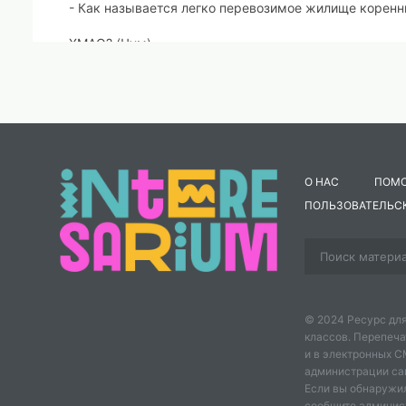
- Как называется легко перевозимое жилище корен
ХМАО? (Чум)
- На чем передвигаются народы ханты и манси? (Нар
упряжки, лыжи, лодка)
- У какого хвойного дерева самые питательные орехи
О НАС
ПОМ
- Какая ягода растет на болоте? (Клюква)
ПОЛЬЗОВАТЕЛЬС
- Какое явление природы можно наблюдать только н
сияние)
- Назовите главные богатства нашего края? (Золото, н
© 2024 Ресурс для
ягоды, грибы, шишки)
классов. Перепеча
и в электронных 
- Как называется город, в котором мы живём? (Нефт
администрации сайт
Если вы обнаружил
- Почему наш город называется Нефтеюганск? (Перв
сообщите админис