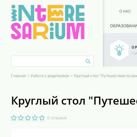
О НАС
ОБРАЗОВАН
ОР
сц
Главная
Работа с родителями
Круглый стол "Путешествие по ре
Круглый стол "Путеше
0 отзывов