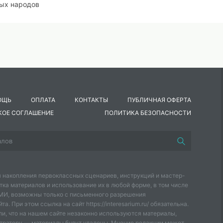
ных народов
ты, оленьи
? (Кедр)
ОЩЬ
ОПЛАТА
КОНТАКТЫ
ПУБЛИЧНАЯ ОФЕРТА
КОЕ СОГЛАШЕНИЕ
ПОЛИТИКА БЕЗОПАСНОСТИ
а севере? (Северное
ефть, газ, рыба,
 накопления первоклассных сценариев, инструкций и мастер-
тка материалов и использование их в любой форме, в том числе
СМИ, возможны только с письменного разрешения
еюганск)
а. При этом ссылка на сайт https://interesarium.ru/ обязательна.
и, что на нашем сайте незаконно используются материалы,
ую нефть нашли на
тратору — материалы будут удалены. Мнение редакции может