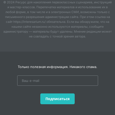
© 2024 Ресурс для накопления первоклассных сценариев, инструкций
Однако в некоторых случаях требуется выделить
и мастер-классов. Перепечатка материалов и использование их в
логическим ударением какое-то слово фразы, не
любой форме, в том числе и в электронных СМИ, возможны только с
письменного разрешения администрации сайта. При этом ссылка на
находящееся в конце предложения. Логически
сайт https://interesarium.ru/ обязательна. Если вы обнаружили, что на
выделяются те слова, которые потенциально
нашем сайте незаконно используются материалы, сообщите
соотносятся с каким-либо антонимом, например, во
администратору — материалы будут удалены. Мнение редакции может
фразе
Сегодня прекрасная погода
могут быть
не совпадать с точкой зрения автора.
интонационно выделены слова
сегодня
(а не вчера и
не завтра) и
прекрасная
(а не скверная). В русских
повествовательных предложениях выделенное слово
произносятся с пониженной интонацией.
Только полезная информация. Никакого спама.
У
забора вырос огромный сугроб.
В этом случае понижение сопровождает не
последнее слово повествовательной фразы, а то, на
которое падает логическое (фразовое) ударение.
Подписаться
2.
Вопросительная интонационная конструкция
.
Второй тип интонационных конструкций связан с
вопросительными предложениями. В