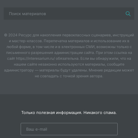
Материал: аудиозаписи осетинской музыки;
атрибуты к осетинским играм ; камушек, карточки с
описанием нескольких игр.
Ход мероприятия:
© 2024 Ресурс для накопления первоклассных сценариев, инструкций
и мастер-классов. Перепечатка материалов и использование их в
-Здравствуйте, уважаемые коллеги. Мне бы
любой форме, в том числе и в электронных СМИ, возможны только с
хотелось, чтобы вы сегодня были не только
письменного разрешения администрации сайта. При этом ссылка на
слушателями ,но и активными участниками нашего
сайт https://interesarium.ru/ обязательна. Если вы обнаружили, что на
мастер-класса.
нашем сайте незаконно используются материалы, сообщите
администратору — материалы будут удалены. Мнение редакции может
Здоровье считается одним из важных ценностей
не совпадать с точкой зрения автора.
человека, основой активной жизни. Но, к сожалению
, сегодня , как показывает статистика ,наблюдается
ухудшение здоровья детей дошкольного возраста и
одна из причин –снижение двигательной активности.
Современные дети много времени уделяют разным
Только полезная информация. Никакого спама.
гаджетам и меньше стали двигаться. Как вы знаете,
недостаток движения ведет к потере здоровья.
Давайте мы с вами вспомним пословицы и