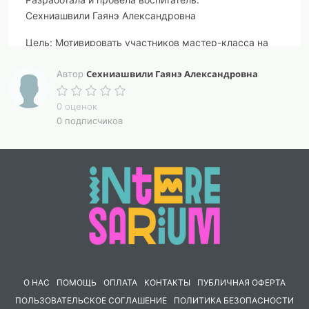
Сехниашвили Гаянэ Александровна
Цель:
Мотивировать участников мастер-класса на
использование в работе осетинских народных игр,
Сехниашвили Гаянэ Александровна
как средства не только приобщения к здоровому
Автор
образу жизни, но развития осетинской разговорной
речи.
0 оценок
0 подписчиков
Задачи:
1. Познакомить педагогов ДОУ с осетинскими
народными играми, которые способствуют
приобщению дошкольников к здоровому образу
жизни и развитию осетинской разговорной речи.
2. Закрепить знания участников мастер-класса об
организации и проведении осетинских народных игр.
3.Повысить профессиональную компетентность
О НАС
ПОМОЩЬ
ОПЛАТА
КОНТАКТЫ
ПУБЛИЧНАЯ ОФЕРТА
участников мастер-класса.
ПОЛЬЗОВАТЕЛЬСКОЕ СОГЛАШЕНИЕ
ПОЛИТИКА БЕЗОПАСНОСТИ