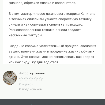
фланели, обрезков хлопка и наполнителя.
В этом мастер-классе джинсового коврика Капитана
в техниках синели вы узнаете скоростную технику
синели и как совмещать синель+аппликацию.
Разнонаправленная техника синели создает
необычные фактуры.
Создание коврика увлекательный процесс, экономия
вашего времени жизни и продление жизни любимых
джинс. Этот коврик можно использовать как коврик
или как сидушку для водителя.
размер 60*60 см
журавлик
Автор
Умение стегать не требуется. Умение шить не
0 оценок
требуется.
0 подписчиков
Мастер-класс содержит пошаговую инструкцию,