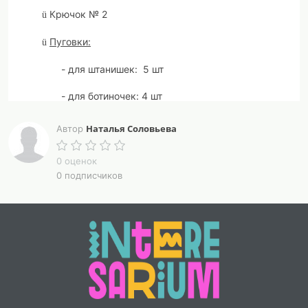
Крючок № 2
ü
Пуговки:
ü
- для штанишек: 5 шт
- для ботиночек: 4 шт
- для платья: 5 шт
Наталья Соловьева
Автор
Синтепух (для усиков)
ü
0 оценок
0 подписчиков
Игла, ножницы
ü