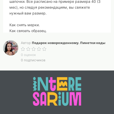
шапочки. Все расписано на примере размера 40 (3
мес), но следуя рекомендациям, вы свяжете
нужный вам размер.
Как снять мерки.
Как связать образец.
Как рассчитать плотность вязания.
Как рассчитать количество петель на ваш размер.
Подарок новорожденному. Пинетки кеды
Автор
Как выполнить шапку без швов.
0 оценок
Все это вы найдете в описании.
0 подписчиков
Красочно оформленный мастер класс не оставит вас
равнодушными, будет вдохновлять во время
процесса вязания. МК PDF открыть на любом
устройстве или распечатать и творить, не
привязываясь к компьютеру.
Описание шапочки - находка для новичка.
Удовольствие от процесса и результат с первого