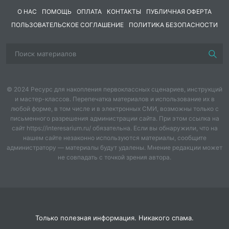
раза гарантирую!
О НАС
ПОМОЩЬ
ОПЛАТА
КОНТАКТЫ
ПУБЛИЧНАЯ ОФЕРТА
ПОЛЬЗОВАТЕЛЬСКОЕ СОГЛАШЕНИЕ
ПОЛИТИКА БЕЗОПАСНОСТИ
+ вы избежите ошибок, которые допускают новички
при самостоятельном обучении
Приобрести МК Шапка эльфа спицами можно, нажав
кнопку "В корзину" или написав мне сообщение
© 2024 Ресурс для накопления первоклассных сценариев, инструкций
и мастер-классов. Перепечатка материалов и использование их в
Мастер класс в формате PDF Вы получите в письме
любой форме, в том числе и в электронных СМИ, возможны только с
на свой email после оплаты в течение 24 часов.
письменного разрешения администрации сайта. При этом ссылка на
сайт https://interesarium.ru/ обязательна. Если вы обнаружили, что на
Как приобрести описание вязания шапки, способы
нашем сайте незаконно используются материалы, сообщите
администратору — материалы будут удалены. Мнение редакции может
оплаты:
не совпадать с точкой зрения автора.
вязание спицами мастер класс, онлайн обучение
обучение вязанию, пошаговое описание
Только полезная информация. Никакого спама.