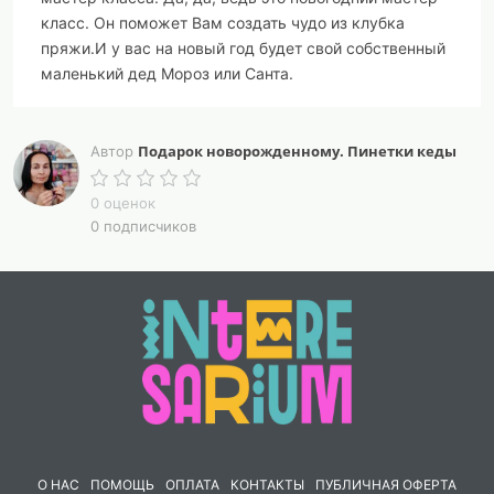
класс. Он поможет Вам создать чудо из клубка
пряжи.И у вас на новый год будет свой собственный
маленький дед Мороз или Санта.
Ну и, конечно же, вы сможете сделать отличные фото
своего малыша на память.
Подарок новорожденному. Пинетки кеды
Автор
Новогодний костюмчик можно связать на малышей
0 оценок
или кукол. На продажу, если вы занимаетесь
0 подписчиков
вязанием на заказ.
Вы свяжете крючком шапочку, курточку, штанишки и
сапожки, даже если никогда раньше не вязали
одежду.
Подробное описание, пошаговые фото хорошего
качества, рекомендации, как связать свой размер
помогут вам сделать это быстро и с удовольствием.
О НАС
ПОМОЩЬ
ОПЛАТА
КОНТАКТЫ
ПУБЛИЧНАЯ ОФЕРТА