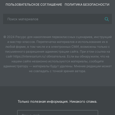
Вы поймете принцип вязания и сможете
ПОЛЬЗОВАТЕЛЬСКОЕ СОГЛАШЕНИЕ
ПОЛИТИКА БЕЗОПАСНОСТИ
пофантазировать и придумать новые костюмчики на
базе этой модели.
Мне очень понравился такой принцип вязания, много
простора для творчества. Уверена, вам тоже
© 2024 Ресурс для накопления первоклассных сценариев, инструкций
понравится. Некоторые вещички вяжутся полностью
и мастер-классов. Перепечатка материалов и использование их в
без отрыва нити, что очень круто, так как меньше
любой форме, в том числе и в электронных СМИ, возможны только с
концов приходится прятать, а значит, результат
письменного разрешения администрации сайта. При этом ссылка на
получается быстрее.
сайт https://interesarium.ru/ обязательна. Если вы обнаружили, что на
нашем сайте незаконно используются материалы, сообщите
администратору — материалы будут удалены. Мнение редакции может
Четыре мастер класса красиво оформлены в одном
не совпадать с точкой зрения автора.
номере журнала "Маленькие вязаные шедевры"
В мастер классах подробно расписан каждый ряд,
каждый этап вязания, указан расход пряжи, ее
состав, метраж и название, номер крючка.
Только полезная информация. Никакого спама.
В нем также есть раздел для новичков с описанием
всех необходимых терминов, столбиков,