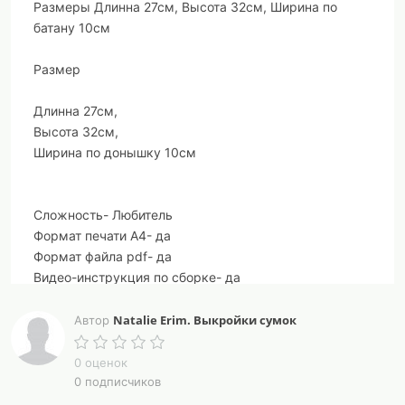
Размеры Длинна 27см, Высота 32см, Ширина по
батану 10см
Размер
Длинна 27см,
Высота 32см,
Ширина по донышку 10см
Сложность- Любитель
Формат печати А4- да
Формат файла pdf- да
Видео-инструкция по сборке- да
Обязательно
Natalie Erim. Выкройки сумок
Автор
Скачайте файл на свой компьютер( если вы
0 оценок
распечатаете его с вашего браузера, масштаб
0 подписчиков
выкройки может быть некорректным) и