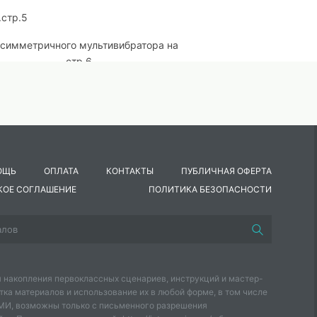
стр.5
 симметричного мультивибратора на
........................стр.6
стр.8
стр.9
ем и изготовлением симметричного мультивибратора на
ОЩЬ
ОПЛАТА
КОНТАКТЫ
ПУБЛИЧНАЯ ОФЕРТА
мых распространенных генераторов импульсов прямоугольной 
КОЕ СОГЛАШЕНИЕ
ПОЛИТИКА БЕЗОПАСНОСТИ
о представляет собой двухкаскадный резистивный усилитель,
ю. В электронной технике используется самые различные вари
у собой схематехникой, типом используемых активных компоне
ктронные), различающиеся режимом работы (автоколебательны
между усилительными элементами, способом регулировки
 накопления первоклассных сценариев, инструкций и мастер-
 другими параметрами.
Данная методическая разработка позна
тка материалов и использование их в любой форме, в том числе
онных устройств.
СМИ, возможны только с письменного разрешения