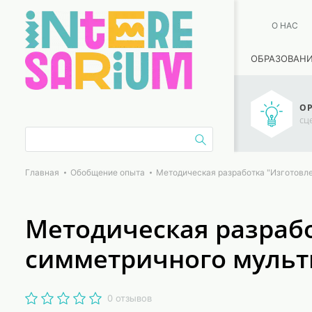
О НАС
ОБРАЗОВАН
ОР
сц
Главная
Обобщение опыта
Методическая разработка "Изготовл
Методическая разрабо
симметричного мульт
0 отзывов