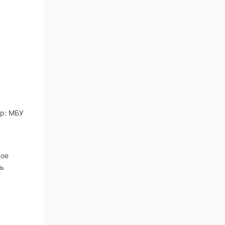
ир: МБУ
ное
ть