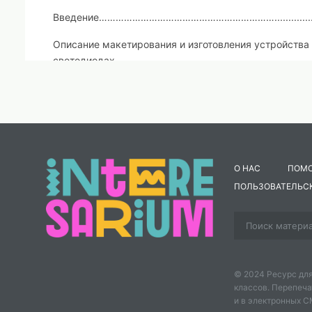
Введение………………………………………………………..............
Описание макетирования и изготовления устройства
светодиодах......................................................................
Заключение…………………………………………………….............
Литература……………………………………………………..............
Предисловие
Данная разработка познакомит вас с проектировани
О НАС
ПОМ
светодиодах.
Мультивибратор является одним из са
ПОЛЬЗОВАТЕЛЬС
используемой в электронике и радиотехнике. Обычн
охваченный глубокой положительной обратной связь
схем мультивибраторов, которые различаются межд
(ламповые, транзисторные, тиристорные, микроэле
ждущие, с внешней синхронизацией), видом связи 
© 2024 Ресурс для
длительности и частоты генерируемых импульсов и
классов. Перепеча
вас техникой проектирования и изготовления электр
и в электронных 