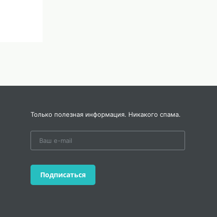
Только полезная информация. Никакого спама.
формы,
анты
нтов
й,
Подписаться
комит