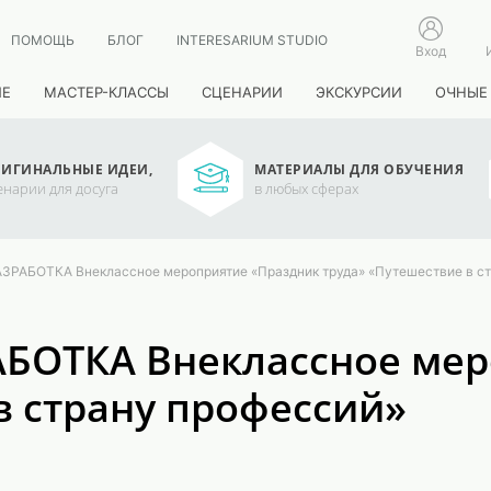
ПОМОЩЬ
БЛОГ
INTERESARIUM STUDIO
Вход
ИЕ
МАСТЕР-КЛАССЫ
СЦЕНАРИИ
ЭКСКУРСИИ
ОЧНЫЕ
ИГИНАЛЬНЫЕ ИДЕИ,
МАТЕРИАЛЫ ДЛЯ ОБУЧЕНИЯ
енарии для досуга
в любых сферах
АБОТКА Внеклассное мероприятие «Праздник труда» «Путешествие в ст
БОТКА Внеклассное мер
в страну профессий»