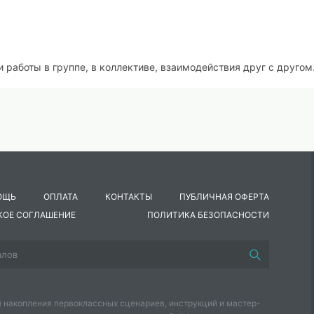
работы в группе, в коллективе, взаимодействия друг с другом
ть.
 обобщать, классифицировать, объяснять), коммуникативные и
 занятия.
ОЩЬ
ОПЛАТА
КОНТАКТЫ
ПУБЛИЧНАЯ ОФЕРТА
КОЕ СОГЛАШЕНИЕ
ПОЛИТИКА БЕЗОПАСНОСТИ
ого самовыражения детей.
людям труда.
наглядность для всех конкурсов.
 накопления первоклассных сценариев, инструкций и мастер-