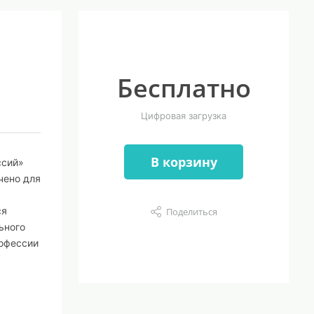
Бесплатно
Цифровая загрузка
В корзину
ссий»
чено для
ся
Поделиться
ьного
рофессии