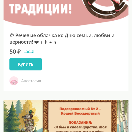
💭 Речевые облачка ко Дню семьи, любви и
верности! ❤️👨‍👩‍👧‍👦
50 ₽
100 ₽
Купить
Анастасия