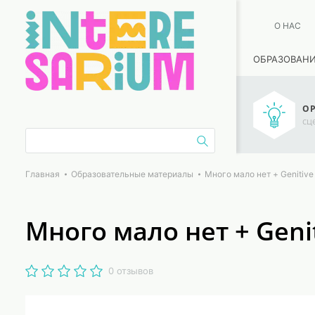
О НАС
ОБРАЗОВАН
ОР
сц
Главная
Образовательные материалы
Много мало нет + Genitive
Много мало нет + Genit
0 отзывов