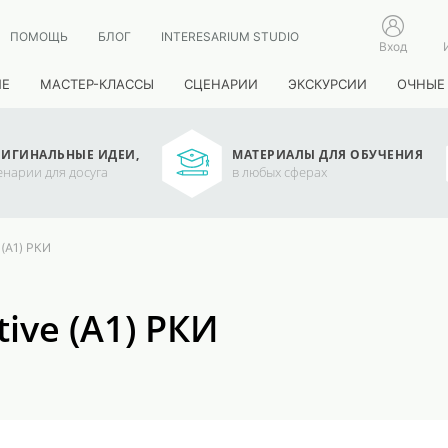
ПОМОЩЬ
БЛОГ
INTERESARIUM STUDIO
Вход
ИЕ
МАСТЕР-КЛАССЫ
СЦЕНАРИИ
ЭКСКУРСИИ
ОЧНЫЕ
ИГИНАЛЬНЫЕ ИДЕИ,
МАТЕРИАЛЫ ДЛЯ ОБУЧЕНИЯ
енарии для досуга
в любых сферах
 (А1) РКИ
ive (А1) РКИ