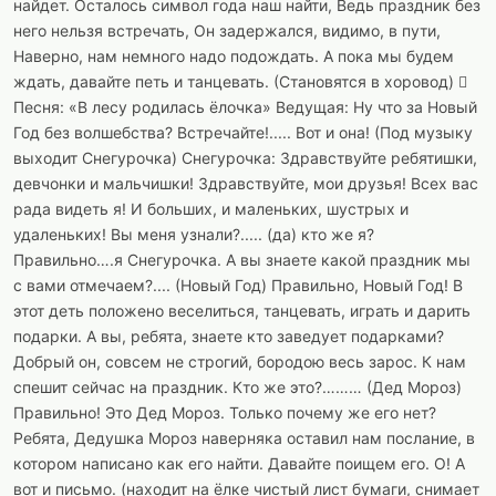
найдет. Осталось символ года наш найти, Ведь праздник без
него нельзя встречать, Он задержался, видимо, в пути,
Наверно, нам немного надо подождать. А пока мы будем
ждать, давайте петь и танцевать. (Становятся в хоровод) 
Песня: «В лесу родилась ёлочка» Ведущая: Ну что за Новый
Год без волшебства? Встречайте!..... Вот и она! (Под музыку
выходит Снегурочка) Снегурочка: Здравствуйте ребятишки,
девчонки и мальчишки! Здравствуйте, мои друзья! Всех вас
рада видеть я! И больших, и маленьких, шустрых и
удаленьких! Вы меня узнали?..... (да) кто же я?
Правильно….я Снегурочка. А вы знаете какой праздник мы
с вами отмечаем?.... (Новый Год) Правильно, Новый Год! В
этот деть положено веселиться, танцевать, играть и дарить
подарки. А вы, ребята, знаете кто заведует подарками?
Добрый он, совсем не строгий, бородою весь зарос. К нам
спешит сейчас на праздник. Кто же это?……… (Дед Мороз)
Правильно! Это Дед Мороз. Только почему же его нет?
Ребята, Дедушка Мороз наверняка оставил нам послание, в
котором написано как его найти. Давайте поищем его. О! А
вот и письмо. (находит на ёлке чистый лист бумаги, снимает