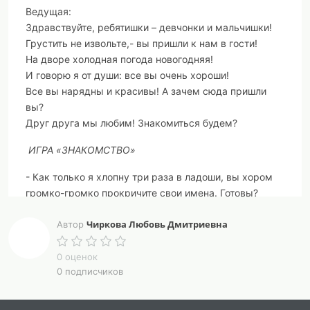
Ведущая:
Здравствуйте, ребятишки – девчонки и мальчишки!
Грустить не извольте,- вы пришли к нам в гости!
На дворе холодная погода новогодняя!
И говорю я от души: все вы очень хороши!
Все вы нарядны и красивы! А зачем сюда пришли
вы?
Друг друга мы любим! Знакомиться будем?
ИГРА «ЗНАКОМСТВО»
- Как только я хлопну три раза в ладоши, вы хором
громко-громко прокричите свои имена. Готовы?
(игра повторяется 2-3 раза)
Чиркова Любовь Дмитриевна
Автор
Ведущая:
- Ах, какие милые имена красивые! Ребята, правда
0 оценок
здорово, что снова пришел новогодний праздник! Вы
0 подписчиков
его очень ждали? А давайте вспомним, что такое
новый год!