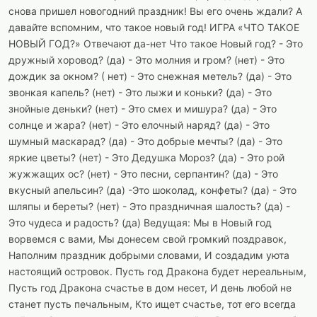
снова пришел новогодний праздник! Вы его очень ждали? А
давайте вспомним, что такое новый год! ИГРА «ЧТО ТАКОЕ
НОВЫЙ ГОД?» Отвечают да-нет Что такое Новый год? - Это
дружный хоровод? (да) - Это молния и гром? (нет) - Это
дождик за окном? ( нет) - Это снежная метель? (да) - Это
звонкая капель? (нет) - Это лыжи и коньки? (да) - Это
знойные деньки? (нет) - Это смех и мишура? (да) - Это
солнце и жара? (нет) - Это елочный наряд? (да) - Это
шумный маскарад? (да) - Это добрые мечты? (да) - Это
яркие цветы? (нет) - Это Дедушка Мороз? (да) - Это рой
жужжащих ос? (нет) - Это песни, серпантин? (да) - Это
вкусный апельсин? (да) -Это шоколад, конфеты? (да) - Это
шляпы и береты? (нет) - Это праздничная шалость? (да) -
Это чудеса и радость? (да) Ведущая: Мы в Новый год
ворвемся с вами, Мы донесем свой громкий поздравок,
Наполним праздник добрыми словами, И создадим уюта
настоящий островок. Пусть год Дракона будет нереальным,
Пусть год Дракона счастье в дом несет, И день любой не
станет пусть печальным, Кто ищет счастье, тот его всегда