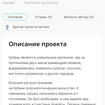
Формат
Текстовые документы
Описание
Отзывы (0)
Вопросы автору (0)
Другие проекты автора
Описание проекта
Кубань
является уникальным регионом, где на
протяжении двух веков взаимодействовали,
формировались элементы культур- русских,
восточно-украинских и других
народов
.
Большое распространение
на
Кубани
получило
гончарное искусство.
К
глиняному горшку относились бережно и с
почтением.
Он был необходим
: в нем варили еду,
хранили воду и съестные припасы. Первые глиняные