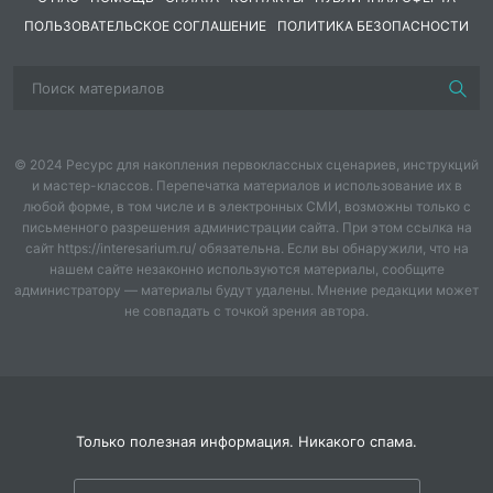
плетения, умение использовать его возможности и
ПОЛЬЗОВАТЕЛЬСКОЕ СОГЛАШЕНИЕ
художественные особенности.
ПОЛИТИКА БЕЗОПАСНОСТИ
МБДОУ ДС КВ №22 г.Ейска МО Ейский район
«Народные ремесла
© 2024 Ресурс для накопления первоклассных сценариев, инструкций
и мастер-классов. Перепечатка материалов и использование их в
Кубани»
любой форме, в том числе и в электронных СМИ, возможны только с
письменного разрешения администрации сайта. При этом ссылка на
сайт https://interesarium.ru/ обязательна. Если вы обнаружили, что на
нашем сайте незаконно используются материалы, сообщите
администратору — материалы будут удалены. Мнение редакции может
не совпадать с точкой зрения автора.
Воспитатель: Бандурко Л.А.
2024 г.
На
Кубани
всегда любили вышивку
. Это один из
самых развитых видов искусства.
Шитье не
Только полезная информация. Никакого спама.
требовало специальных приспособлений
: холст,
нитки и игла были в каждом доме. Казачки вручную