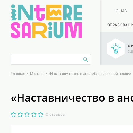
О НАС
ОБРАЗОВАН
ОР
сц
Главная
Музыка
«Наставничество в ансамбле народной песни»
«Наставничество в ан
0 отзывов