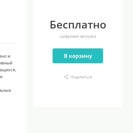
Бесплатно
Цифровая загрузка
В корзину
вно и
тивный
чащихся,
ки
Поделиться
льные