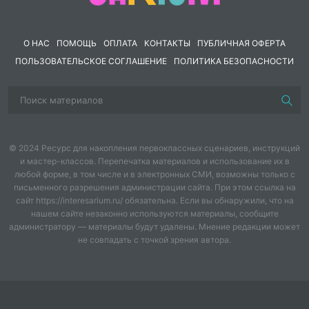
образовании заявлена как одна из центральных в
национальном проекте «Образование», включая
О НАС
ПОМОЩЬ
ОПЛАТА
КОНТАКТЫ
ПУБЛИЧНАЯ ОФЕРТА
федеральные и региональные проекты
ПОЛЬЗОВАТЕЛЬСКОЕ СОГЛАШЕНИЕ
ПОЛИТИКА БЕЗОПАСНОСТИ
«Современная школа», «Учитель будущего»,
«Социальные лифты для каждого», «Молодые
профессионалы»
Для начала следует отметить, что следует включить
в понятие наставничество. Под наставничеством
© 2024 Ресурс для накопления первоклассных сценариев, инструкций
подразумевается способ передачи знаний, а также
и мастер-классов. Перепечатка материалов и использование их в
навыков и умений молодому специалисту, которые
любой форме, в том числе и в электронных СМИ, возможны только с
идут от более опытного и знающего человека.
письменного разрешения администрации сайта. При этом ссылка на
сайт https://interesarium.ru/ обязательна. Если вы обнаружили, что на
Наставничество является определенным типом
нашем сайте незаконно используются материалы, сообщите
подготовки молодого специалиста, при котором его
администратору — материалы будут удалены. Мнение редакции может
занятость происходит под наблюдением и
не совпадать с точкой зрения автора.
поддержкой опытного в данной сфере наставника.
В нашей ситуации традиционная форма
наставничества и менторинг идут рука об руку.
Каждый из нас привносит в сотрудничество что-то