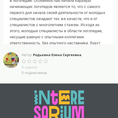
в логопедии. Особенностью начала карьеры
начинающих логопедов является то, что с самого
первого дня начала своей деятельности от молодых
специалистов ожидают тех же качеств, что и от
специалистов с многолетним стажем. Исходя из
этого, молодые специалисты в области логопедии,
несущие равную с опытными коллегами
ответственность, без опытного наставника, будут
находиться в состоянии растерянности и
Родькина Елена Сергеевна
неопределенности.
Автор
Ключевые слова:
Логопед, наставник, специалист,
0 оценок
опыт.
0 подписчиков
В современном образовании развитие института
наставничества становится федеральной
стратегической инициативой, ориентированной на
создание психологически комфортной среды для
развития и повышения квалификации педагогов,
увеличение числа закрепившихся в профессии
педагогических кадров. Тема наставничества в