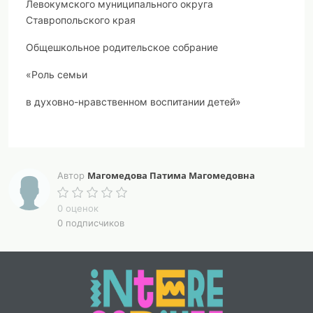
Левокумского муниципального округа
Ставропольского края
Общешкольное родительское собрание
«Роль семьи
в духовно-нравственном воспитании детей»
Составитель: Магомедова П.М.,
Магомедова Патима Магомедовна
Автор
учитель начальных классов.
0 оценок
с.Турксад
0 подписчиков
2024 год
«Роль семьи в духовно-нравственном воспитании
детей»
– Что у меня в руке??