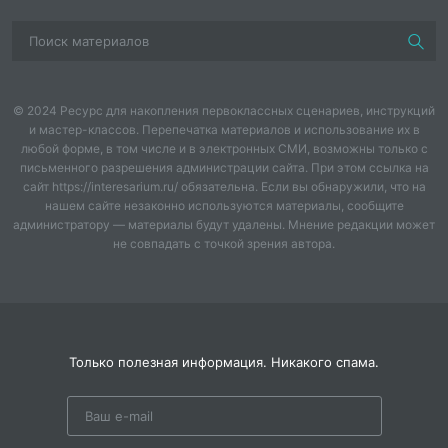
Надпись «Помним! Гордимся!» (7,5х25 см.)
Надпись «1941 - 1945» (7,5х25 см.)
Мальчик (А4)
Девочка (А4)
© 2024 Ресурс для накопления первоклассных сценариев, инструкций
Голуби две штуки (9х9 см.)
и мастер-классов. Перепечатка материалов и использование их в
Надпись «9 МАЯ» (7,5х24 см.)
любой форме, в том числе и в электронных СМИ, возможны только с
Фоторамки (13х18 см.)
письменного разрешения администрации сайта. При этом ссылка на
сайт https://interesarium.ru/ обязательна. Если вы обнаружили, что на
нашем сайте незаконно используются материалы, сообщите
администратору — материалы будут удалены. Мнение редакции может
не совпадать с точкой зрения автора.
Только полезная информация. Никакого спама.