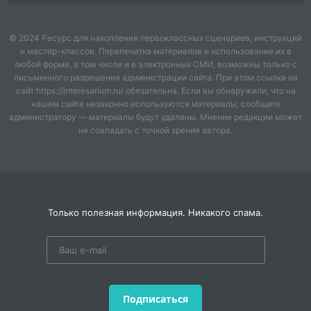
Тип урока
: урок изучения нового материала.
© 2024 Ресурс для накопления первоклассных сценариев, инструкций
Планируемые результаты:
и мастер-классов. Перепечатка материалов и использование их в
любой форме, в том числе и в электронных СМИ, возможны только с
Личностные УУД:
письменного разрешения администрации сайта. При этом ссылка на
сайт https://interesarium.ru/ обязательна. Если вы обнаружили, что на
Формировать учебную мотивацию, адекватную
нашем сайте незаконно используются материалы, сообщите
самооценку, необходимость
администратору — материалы будут удалены. Мнение редакции может
не совпадать с точкой зрения автора.
приобретения новых знаний.
Метапредметные УУД:
Регулятивные:
Только полезная информация. Никакого спама.
понимать учебную задачу урока, осуществлять
решение учебной задачи
под руководством учителя, определять цель
учебного задания, контроли-
Подписаться
ровать свои действия в процессе его выполнения,