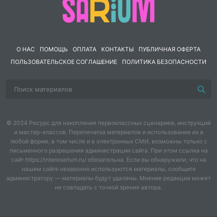
познакомить с художниками которые рисуют
пальцами.
О НАС
ПОМОЩЬ
ОПЛАТА
КОНТАКТЫ
ПУБЛИЧНАЯ ОФЕРТА
Развивающая:
ПОЛЬЗОВАТЕЛЬСКОЕ СОГЛАШЕНИЕ
ПОЛИТИКА БЕЗОПАСНОСТИ
развивать умение работы кистью и пальцами,
выполнение композиции;
развивать образное мышление, пространственное
воображение;
© 2024 Ресурс для накопления первоклассных сценариев, инструкций
и мастер-классов. Перепечатка материалов и использование их в
развивать навыки композиционного рисунка;
любой форме, в том числе и в электронных СМИ, возможны только с
письменного разрешения администрации сайта. При этом ссылка на
развивать мелкую моторику рук.
сайт https://interesarium.ru/ обязательна. Если вы обнаружили, что на
нашем сайте незаконно используются материалы, сообщите
Воспитательная:
администратору — материалы будут удалены. Мнение редакции может
не совпадать с точкой зрения автора.
воспитывать интерес к изобразительному искусству;
воспитывать интерес к окружающему миру;