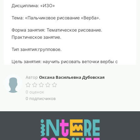
Дисциплина
: «ИЗО»
Тема:
«Пальчиковое рисование «Верба».
Форма занятия:
Тематическое рисование.
Практическое занятие.
Тип занятия:
групповое
.
Цель занятия:
научить рисовать веточки вербы с
применением приема нетрадиционного рисования
«рисование пальцами».
Оксана Васильевна Дубовская
Автор
0 оценок
Задачи занятия:
0 подписчиков
Образовательная:
научить рисовать веточки вербы;
познакомить с приемами рисование пальцами;