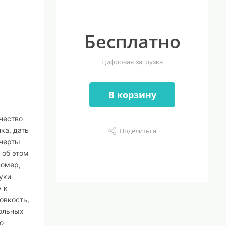
Бесплатно
Цифровая загрузка
В корзину
чество
ка, дать
Поделиться
 черты
 об этом
зомер,
уки
у к
овкость,
тольных
ю