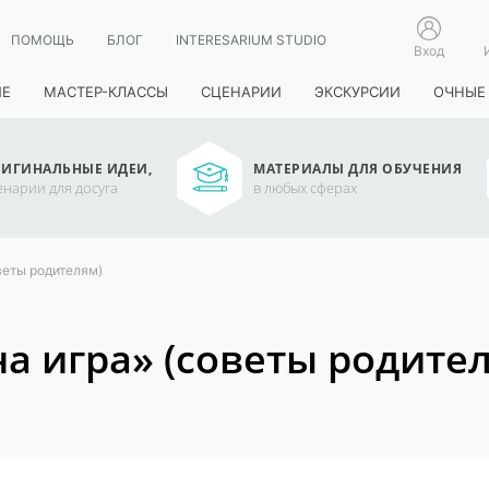
ПОМОЩЬ
БЛОГ
INTERESARIUM STUDIO
Вход
ИЕ
МАСТЕР-КЛАССЫ
СЦЕНАРИИ
ЭКСКУРСИИ
ОЧНЫЕ
ИГИНАЛЬНЫЕ ИДЕИ,
МАТЕРИАЛЫ ДЛЯ ОБУЧЕНИЯ
енарии для досуга
в любых сферах
веты родителям)
а игра» (советы родите