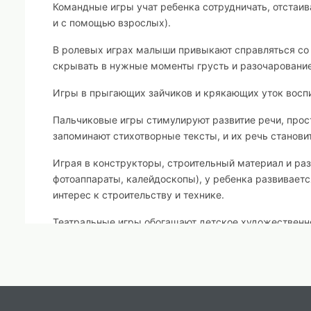
Командные игры учат ребенка сотрудничать, отстаив
и с помощью взрослых).
В ролевых играх малыши привыкают справляться со 
скрывать в нужные моменты грусть и разочарование,
Игры в прыгающих зайчиков и крякающих уток воспи
Пальчиковые игры стимулируют развитие речи, про
запоминают стихотворные тексты, и их речь станови
Играя в конструкторы, строительный материал и ра
фотоаппараты, калейдоскопы), у ребенка развиваетс
интерес к строительству и технике.
Театральные игры обогащают детское художественн
Интерактивные игры (дочки – матери) учат ребенка
взрослым миром на детском языке.
В наше время родители все чаще воспринимают детск
времени. Многие готовят своих детей для жизни в м