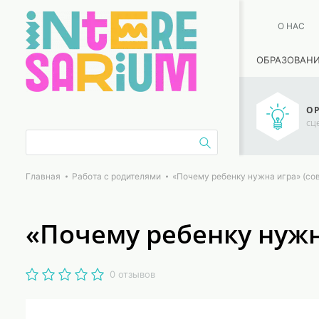
О НАС
ОБРАЗОВАН
ОР
сц
Главная
Работа с родителями
«Почему ребенку нужна игра» (со
«Почему ребенку нужн
0 отзывов