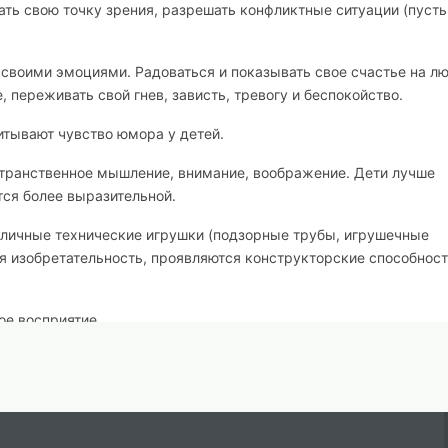
ать свою точку зрения, разрешать конфликтные ситуации (пусть
своими эмоциями. Радоваться и показывать свое счастье на лю
 переживать свой гнев, зависть, тревогу и беспокойство.
тывают чувство юмора у детей.
странственное мышление, внимание, воображение. Дети лучше
тся более выразительной.
зличные технические игрушки (подзорные трубы, игрушечные
я изобретательность, проявляются конструкторские способност
ое восприятие.
 взаимопомощи и взаимодействию с другими людьми, знакомит 
ие игры как бесполезное занятие и развлечение, пустую трату
ире, основанном на выживании и конкуренции, где успех и карь