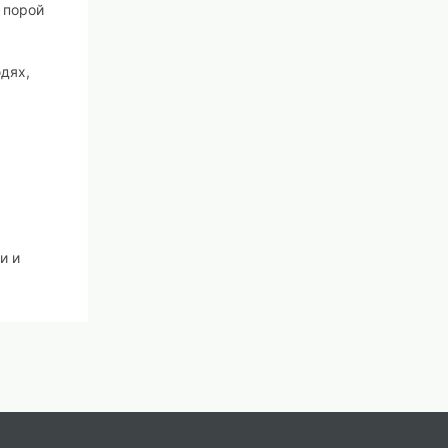
 порой
дях,
и и
со
ера