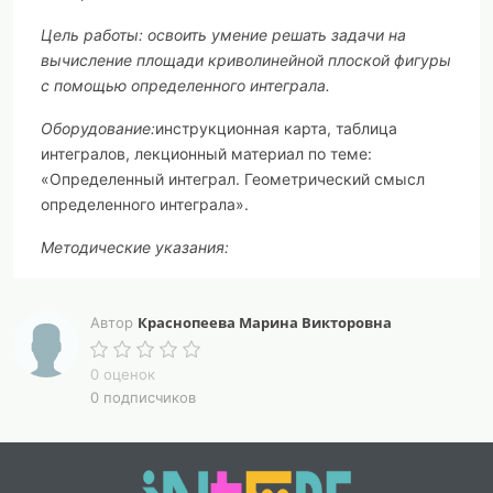
Цель работы:
освоить умение решать задачи на
вычисление площади криволинейной плоской фигуры
с помощью определенного интеграла.
Оборудование:
инструкционная карта, таблица
интегралов, лекционный материал по теме:
«Определенный интеграл. Геометрический смысл
определенного интеграла».
Методические указания:
1) Изучите материалы лекции: «Определенный
интеграл. Геометрический смысл определенного
Краснопеева Марина Викторовна
Автор
интеграла».
0 оценок
Краткие теоретические сведения
0 подписчиков
Определенный интеграл функции
на отрезке
- это
предел, к