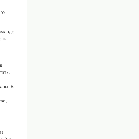
го
команде
ель)
 в
тать,
аны. В
ва,
За