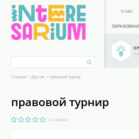
О НАС
ОБРАЗОВАН
ОР
сц
Главная
Другие
правовой турнир
правовой турнир
0 отзывов