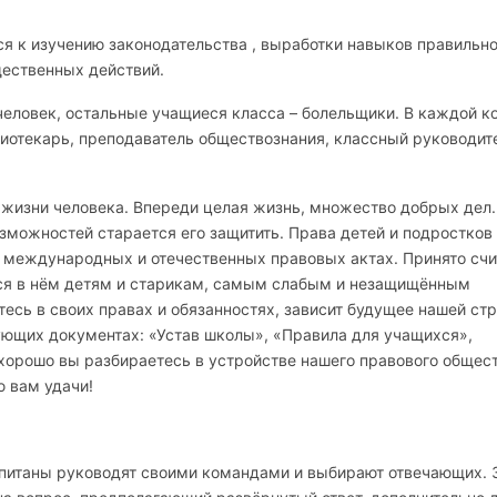
я к изучению законодательства , выработки навыков правильно
щественных действий.
человек, остальные учащиеся класса – болельщики. В каждой 
лиотекарь, преподаватель обществознания, классный руководит
в жизни человека. Впереди целая жизнь, множество добрых дел.
озможностей старается его защитить. Права детей и подростков
международных и отечественных правовых актах. Принято счи
тся в нём детям и старикам, самым слабым и незащищённым
тесь в своих правах и обязанностях, зависит будущее нашей стр
ующих документах: «Устав школы», «Правила для учащихся»,
 хорошо вы разбираетесь в устройстве нашего правового общест
ю вам удачи!
Капитаны руководят своими командами и выбирают отвечающих. 