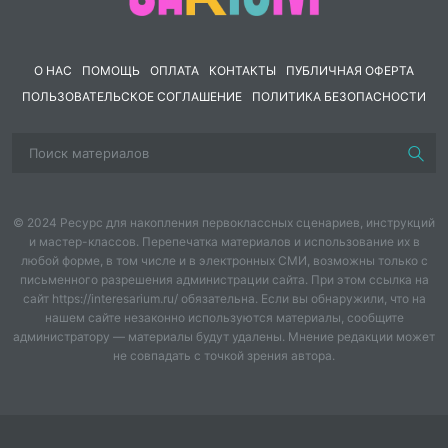
ОБЪЕКТ
О НАС
ПОМОЩЬ
ОПЛАТА
КОНТАКТЫ
ПУБЛИЧНАЯ ОФЕРТА
А) музыкальная симфония;
ФОРМА КУЛЬТУРЫ
ПОЛЬЗОВАТЕЛЬСКОЕ СОГЛАШЕНИЕ
ПОЛИТИКА БЕЗОПАСНОСТИ
Б) стадион;
1) материальная;
В) религиозная доктрина;
2) духовная.
Г) литературное произведение;
© 2024 Ресурс для накопления первоклассных сценариев, инструкций
Д) ювелирное украшение.
и мастер-классов. Перепечатка материалов и использование их в
любой форме, в том числе и в электронных СМИ, возможны только с
4. Выберите верные суждения о культуре и её
письменного разрешения администрации сайта. При этом ссылка на
разновидностях.
сайт https://interesarium.ru/ обязательна. Если вы обнаружили, что на
нашем сайте незаконно используются материалы, сообщите
1. Достижения культуры представляют собой
администратору — материалы будут удалены. Мнение редакции может
продукт духовной деятельности людей определённой
не совпадать с точкой зрения автора.
эпохи.
2. Содержание элитарной культуры обусловлено
стремлениями и потребностями, составляющими