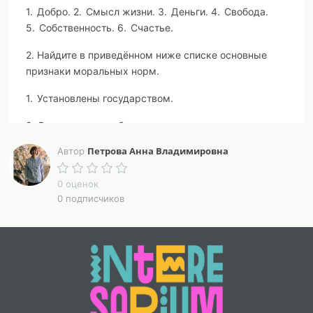
1. Добро. 2. Смысл жизни. 3. Деньги. 4. Свобода.
5. Собственность. 6. Счастье.
2. Найдите в приведённом ниже списке основные
признаки моральных норм.
1. Установлены государством.
2. Выражаются в общественном мнении.
Петрова Анна Владимировна
Автор
3. Обязательны для исполнения.
4. Регулируют общественные отношения с позиций
0 оценок
добра и зла.
0 подписчиков
5. Дают большой простор для толкования.
6. Поддерживаются силой государственного
принуждения.
3. Установите соответствие между объектами и
формами культуры: