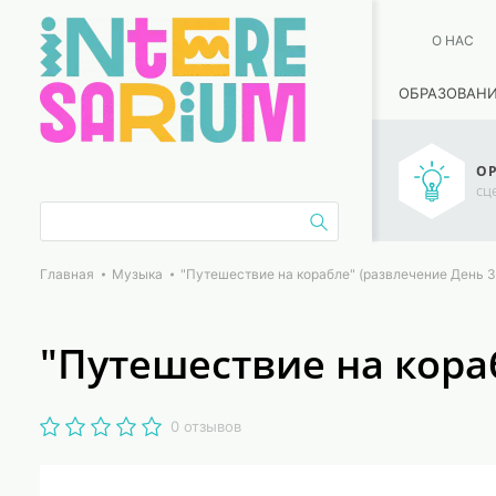
О НАС
ОБРАЗОВАН
ОР
сц
Главная
Музыка
"Путешествие на корабле" (развлечение День 
"Путешествие на кора
0 отзывов