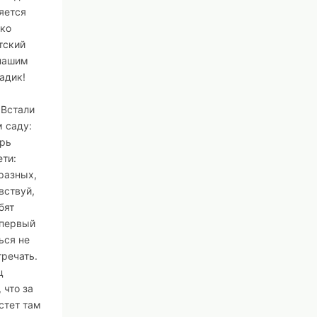
няется
нко
тский
 нашим
адик!
 Встали
 саду:
брь
ети:
 разных,
вствуй,
бят
 первый
ься не
тречать.
ц
 что за
стет там