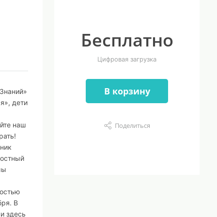
Бесплатно
Цифровая загрузка
В корзину
 Знаний»
я», дети
айте наш
Поделиться
рать!
дник
достный
мы
достью
ря. В
ки здесь