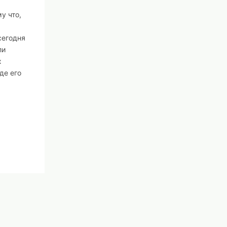
у что,
сегодня
ли
х
де его