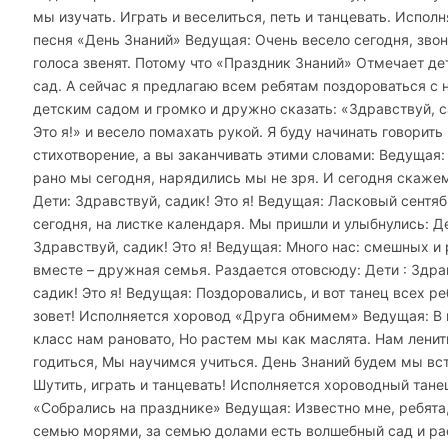
мы изучать. Играть и веселиться, петь и танцевать. Испол
песня «День Знаний» Ведущая: Очень весело сегодня, зво
голоса звенят. Потому что «Праздник Знаний» Отмечает де
сад. А сейчас я предлагаю всем ребятам поздороваться с
детским садом и громко и дружно сказать: «Здравствуй, с
Это я!» и весело помахать рукой. Я буду начинать говорить
стихотворение, а вы заканчивать этими словами: Ведущая:
рано мы сегодня, нарядились мы не зря. И сегодня скажем
Дети: Здравствуй, садик! Это я! Ведущая: Ласковый сентя
сегодня, на листке календаря. Мы пришли и улыбнулись: Д
Здравствуй, садик! Это я! Ведущая: Много нас: смешных и
вместе – дружная семья. Раздается отовсюду: Дети : Здра
садик! Это я! Ведущая: Поздоровались, и вот танец всех ре
зовет! Исполняется хоровод «Друга обнимем» Ведущая: В
класс нам рановато, Но растем мы как маслята. Нам ленит
годиться, Мы научимся учиться. День Знаний будем мы вс
Шутить, играть и танцевать! Исполняется хороводный тане
«Собрались на празднике» Ведущая: Известно мне, ребята,
семью морями, за семью долами есть волшебный сад и ра