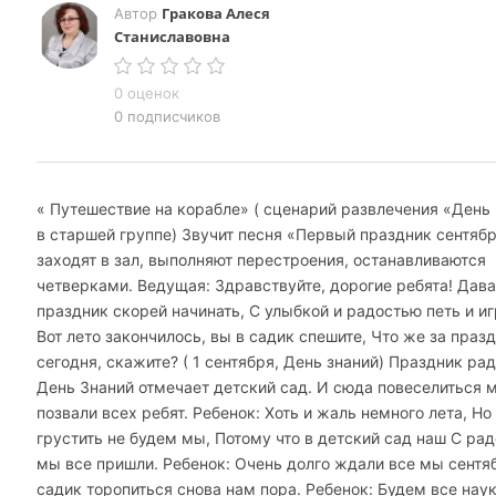
Гракова Алеся
Автор
Станиславовна
0 оценок
0 подписчиков
« Путешествие на корабле» ( сценарий развлечения «День
в старшей группе) Звучит песня «Первый праздник сентябр
заходят в зал, выполняют перестроения, останавливаются
четверками. Ведущая: Здравствуйте, дорогие ребята! Дав
праздник скорей начинать, С улыбкой и радостью петь и иг
Вот лето закончилось, вы в садик спешите, Что же за праз
сегодня, скажите? ( 1 сентября, День знаний) Праздник ра
День Знаний отмечает детский сад. И сюда повеселиться 
позвали всех ребят. Ребенок: Хоть и жаль немного лета, Но
грустить не будем мы, Потому что в детский сад наш С ра
мы все пришли. Ребенок: Очень долго ждали все мы сентяб
садик торопиться снова нам пора. Ребенок: Будем все нау