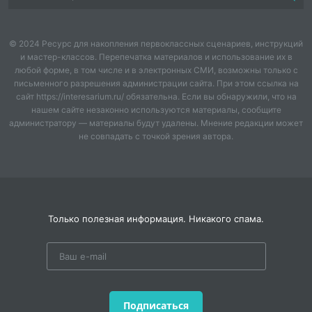
делать выбор, при
поддержке других
-уважение к своему
участников группы и
народу, к своей Родине
© 2024 Ресурс для накопления первоклассных сценариев, инструкций
педагога, как поступить;
и мастер-классов. Перепечатка материалов и использование их в
-освоение личностного
любой форме, в том числе и в электронных СМИ, возможны только с
- понимание того, что одна
письменного разрешения администрации сайта. При этом ссылка на
смысла учения
сайт https://interesarium.ru/ обязательна. Если вы обнаружили, что на
и та же математическая
нашем сайте незаконно используются материалы, сообщите
-уважительное отношение
модель отражает одни и
администратору — материалы будут удалены. Мнение редакции может
к способу решения,
те же отношения между
не совпадать с точкой зрения автора.
предложенному
различными объектами;
товарищем, терпимого
-элементарные умения в
отношения к
проведении самоконтроля
неправильному ответу
и самооценки результатов
одноклассника,
Только полезная информация. Никакого спама.
своей учебной
корректного и
деятельности (поурочно и
доказательного
по результатам изучения
исправления ошибок
темы);
товарища при выборе
способа решения или
-элементарные умения
Подписаться
ответа