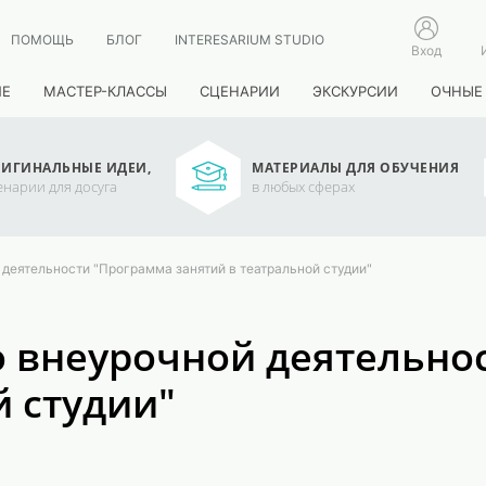
ПОМОЩЬ
БЛОГ
INTERESARIUM STUDIO
Вход
ИЕ
МАСТЕР-КЛАССЫ
СЦЕНАРИИ
ЭКСКУРСИИ
ОЧНЫЕ
ИГИНАЛЬНЫЕ ИДЕИ,
МАТЕРИАЛЫ ДЛЯ ОБУЧЕНИЯ
енарии для досуга
в любых сферах
деятельности "Программа занятий в театральной студии"
о внеурочной деятельно
й студии"