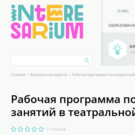
О НАС
ОБРАЗОВАН
ОР
сц
Главная
Внеклассная работа
Рабочая программа по внеурочной 
Рабочая программа п
занятий в театрально
0 отзывов