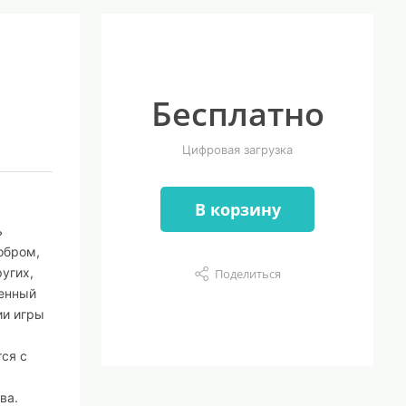
Бесплатно
Цифровая загрузка
В корзину
ь
обром,
угих,
Поделиться
менный
ии игры
ся с
ва.