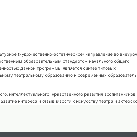
ьтурное (художественно-эстетическое) направление во внеуро
арственным образовательным стандартом начального общего
бенностью данной программы является синтез типовых
ьному театральному образованию и современных образовател
о, интеллектуального, нравственного развития воспитанников.
азвитие интереса и отзывчивости к искусству театра и актерск
ольный, драматический, оперный, театр балета, музыкальной