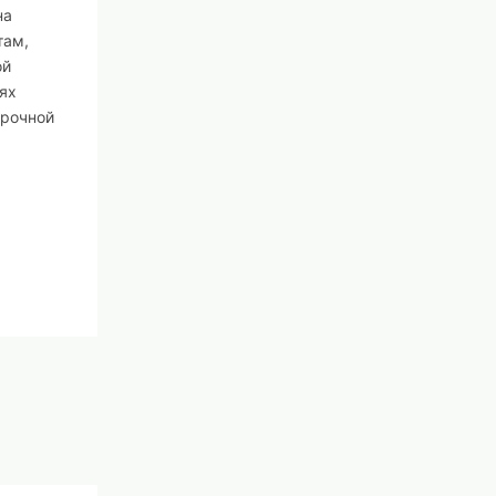
на
там,
ой
ях
урочной