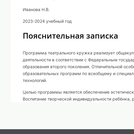
Иванова Н.В.
2023-2024
учебный год
Пояснительная записка
Программа театрального кружка реализует общекул
деятельности в соответствии с Федеральным госуд
образования второго поколения. Отличительной осо
образовательных программ по всеобщему и специал
технологий.
Целью
программы является обеспечение эстетическог
Воспитание творческой индивидуальности ребёнка, р
деятельности.
Задачи
, решаемые в рамках данной программы:
знакомство детей с различными видами театра (кук