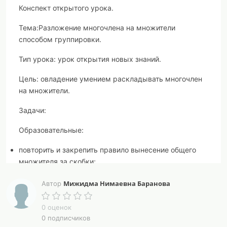
Конспект открытого урока.
Тема:
Разложение многочлена на множители
способом группировки.
Тип урока
: урок открытия новых знаний.
Цель
: овладение умением раскладывать многочлен
на множители.
Задачи:
Образовательные:
повторить и закрепить правило вынесение общего
множителя за скобки;
изучить способ разложения многочлена на
Мижидма Нимаевна Баранова
Автор
множители способом группировки;
0 оценок
закрепить полученные знания с помощью
0 подписчиков
упражнений.