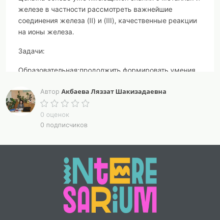
железе в частности рассмотреть важнейшие
соединения железа (II) и (III), качественные реакции
на ионы железа.
Задачи:
Образовательная:
продолжить формировать умения
характеризовать элемент по его положению в
Акбаева Ляззат Шакизадаевна
Автор
периодической системе химических элементов, на
основе строения атома объяснять физические и
0 оценок
химические свойства металла, совершенствовать
0 подписчиков
умения школьников при составлении химических
уравнений,
Развивающая:
продолжить развивать критическое
мышление, навыков самостоятельности и
способности к рефлексии, коммуникативные умения
в ходе коллективной и парной работы, умения
работать с химическими веществами, с текстом
учебника, умения делать выводы.