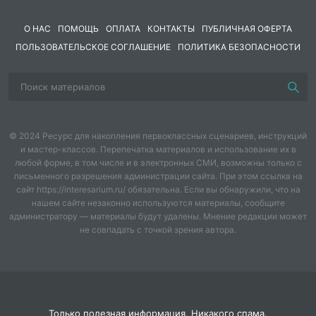
Воспитательная:
продолжить воспитание
О НАС
ПОМОЩЬ
ОПЛАТА
КОНТАКТЫ
ПУБЛИЧНАЯ ОФЕРТА
положительной мотивации учения, правильной
ПОЛЬЗОВАТЕЛЬСКОЕ СОГЛАШЕНИЕ
ПОЛИТИКА БЕЗОПАСНОСТИ
самооценки, чувства ответственности, убедить в
необходимости привлечения средств химии к
пониманию процессов, происходящих в
окружающем мире.
Оборудование
: компьютеры, мультимедийная доска,
© 2024 Ресурс для накопления первоклассных сценариев, инструкций
периодическая таблица Д. И. Менделеева, таблица
и мастер-классов. Перепечатка материалов и использование их в
растворимости веществ, ряд активности металлов.
любой форме, в том числе и в электронных СМИ, возможны только с
письменного разрешения администрации сайта. При этом ссылка на
Тип урока:
комбинированный.
сайт https://interesarium.ru/ обязательна. Если вы обнаружили, что на
нашем сайте незаконно используются материалы, сообщите
Методы и приемы обучения:
технологии
администратору — материалы будут удалены. Мнение редакции может
критического мышления, нформационно–
не совпадать с точкой зрения автора.
коммуникационная, объяснительно-иллюстративный,
частично-поисковый, практический;
самостоятельная (тест), парная (лабораторная),
групповая работы
Только полезная информация. Никакого спама.