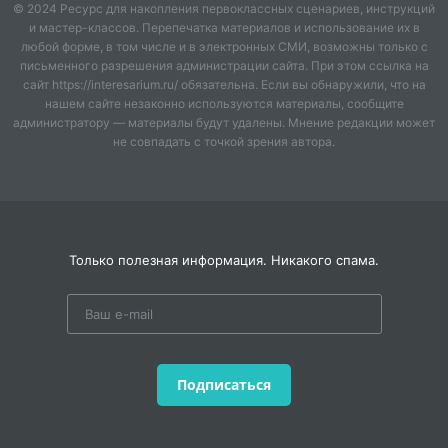
практически неотделимо от музыкально-
© 2024 Ресурс для накопления первоклассных сценариев, инструкций
и мастер-классов. Перепечатка материалов и использование их в
пианистического обучения. Правильно
любой форме, в том числе и в электронных СМИ, возможны только с
организованные занятия должны привести к
письменного разрешения администрации сайта. При этом ссылка на
совершенствованию исполнительского мастерства.
сайт https://interesarium.ru/ обязательна. Если вы обнаружили, что на
Но при этом у многих учащихся после прохождения
нашем сайте незаконно используются материалы, сообщите
администратору — материалы будут удалены. Мнение редакции может
начального этапа обучения наблюдаются пробелы в
не совпадать с точкой зрения автора.
техническом развитии, проблемы, связанные с
состоянием пианистического аппарата. В данном
сообщении речь пойдет о значении развития
технического мастерства музыканта-пианиста.
II
. Основная часть.
Только полезная информация. Никакого спама.
Краткий обзор истории развития взглядов на
воспитание пианистических навыков
В эпоху клавирного искусства конца
XVII
- середины
XVIII
века формируются национальные клавирные
Подписаться
школы во Франции, Германии, Италии, Испании.
Появляются известные мастера клавирных школ –
Франсуа Куперен, Жан Филипп Рамо, Иоганн