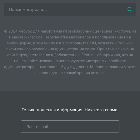
умываетесь по утрам? А руки моете перед едой? А
зубы чистите?
Вбегает мальчик Ваня (грязный, растрепанный)
© 2024 Ресурс для накопления первоклассных сценариев, инструкций
Ведущий
и мастер-классов. Перепечатка материалов и использование их в
любой форме, в том числе и в электронных СМИ, возможны только с
Мальчик, мальчик, ты откуда?
письменного разрешения администрации сайта. При этом ссылка на
сайт https://interesarium.ru/ обязательна. Если вы обнаружили, что на
Как ты к нам попал сюда?
нашем сайте незаконно используются материалы, сообщите
администратору — материалы будут удалены. Мнение редакции может
Мальчик Ваня
: Одеяло убежало, улетела простыня,
не совпадать с точкой зрения автора.
И подушка, как лягушка ускакала от меня.
Ведущий.
Кажется, я догадалась, откуда этот
мальчик…
Только полезная информация. Никакого спама.
Ребята, а вы помните из какого он стихотворения?
(ответы)
Мальчик.
Ой, ой, ой! Даже не вспоминайте о нём. Он