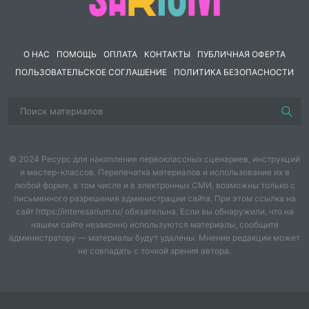
2
определить рассматриваемый раздел теплотехники
и сущность
рассматриваемого процесса
;
О НАС
ПОМОЩЬ
ОПЛАТА
КОНТАКТЫ
ПУБЛИЧНАЯ ОФЕРТА
3
провести кодирование условия задачи;
ПОЛЬЗОВАТЕЛЬСКОЕ СОГЛАШЕНИЕ
ПОЛИТИКА БЕЗОПАСНОСТИ
4 перевести величины в систему СИ;
5
определить основное расчетное уравнение
;
6
выделить известные и искомые величины;
© 2024 Ресурс для накопления первоклассных сценариев, инструкций
7
провести необходимые математические
и мастер-классов. Перепечатка материалов и использование их в
преобразования;
любой форме, в том числе и в электронных СМИ, возможны только с
письменного разрешения администрации сайта. При этом ссылка на
8
сделать вычисления
;
сайт https://interesarium.ru/ обязательна. Если вы обнаружили, что на
нашем сайте незаконно используются материалы, сообщите
9
оценить реальность полученных результатов;
администратору — материалы будут удалены. Мнение редакции может
не совпадать с точкой зрения автора.
10
написать ответ.
Примеры решения задач
Задача 1