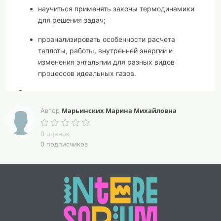
научиться применять законы термодинамики
для решения задач;
проанализировать особенности расчета
теплоты, работы, внутренней энергии и
изменения энтальпии для разных видов
процессов идеальных газов
.
Задания
:
Марьинских Марина Михайловна
Автор
рассмотреть алгоритм и примеры решения
задач;
0 оценок
решить задачи согласно своему варианту;
0 подписчиков
сделать вывод и указать законы и уравнения,
используемые для решения задач.
Алгоритм решения задач
1
прочитать условие задачи;