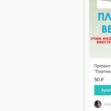
Презент
"Плотно
50 ₽
Купи
Але