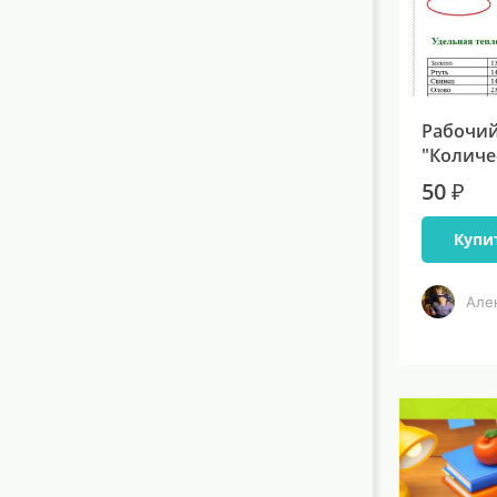
Рабочий
"Количе
50 ₽
Купи
Але