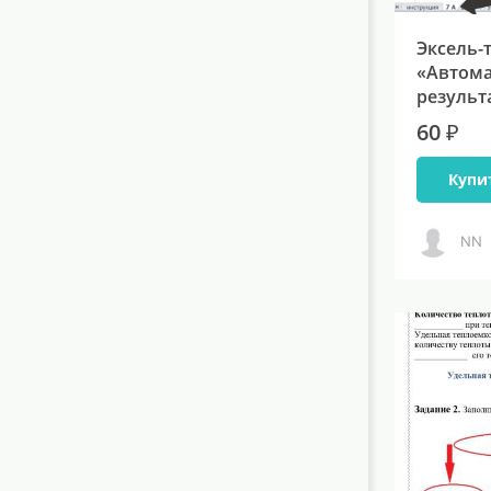
Эксель-
«Автома
результ
60 ₽
Купи
NN