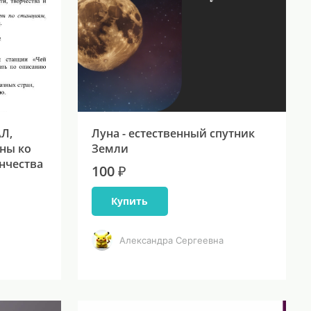
Л,
Луна - естественный спутник
ны ко
Земли
нчества
100 ₽
Купить
Александра Сергеевна