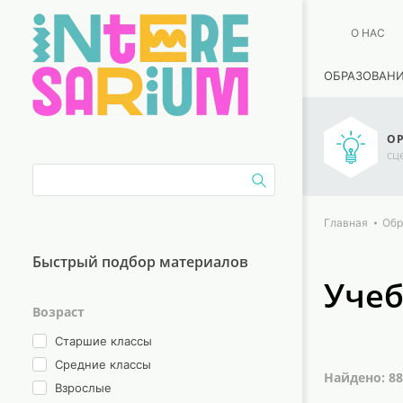
О НАС
ОБРАЗОВАН
ОР
сц
Главная
Обр
Быстрый подбор материалов
Учеб
Возраст
Старшие классы
Средние классы
Найдено: 8
Взрослые