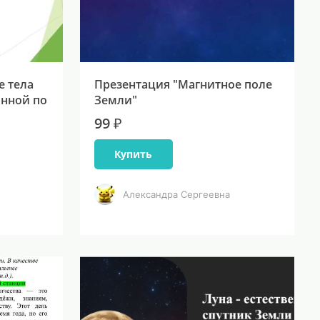
е тела
Презентация "Магнитное поле
янной по
Земли"
99 ₽
Купить
Александра Сергеевна