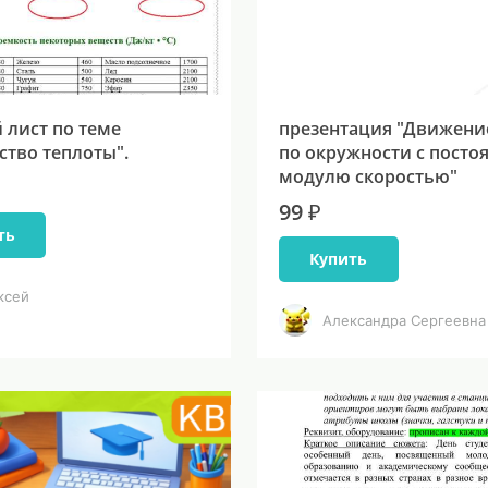
 лист по теме
презентация "Движени
ство теплоты".
по окружности с посто
модулю скоростью"
99 ₽
ть
Купить
ксей
Александра Сергеевна