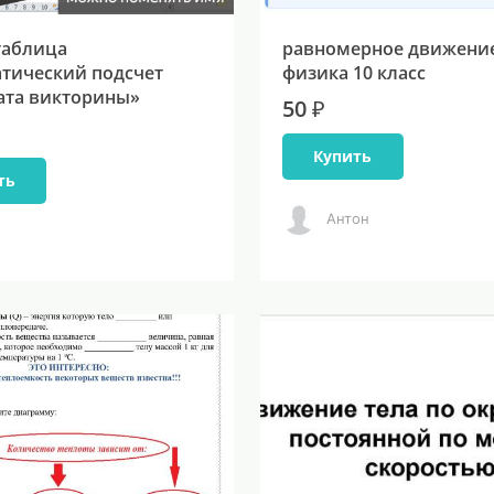
таблица
равномерное движени
тический подсчет
физика 10 класс
ата викторины»
50 ₽
Купить
ть
Антон