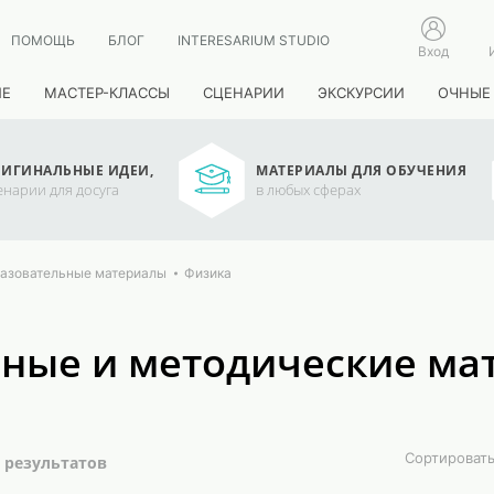
ПОМОЩЬ
БЛОГ
INTERESARIUM STUDIO
Вход
ИЕ
МАСТЕР-КЛАССЫ
СЦЕНАРИИ
ЭКСКУРСИИ
ОЧНЫЕ
ИГИНАЛЬНЫЕ ИДЕИ,
МАТЕРИАЛЫ ДЛЯ ОБУЧЕНИЯ
енарии для досуга
в любых сферах
азовательные материалы
Физика
ные и методические ма
Сортироват
8 результатов