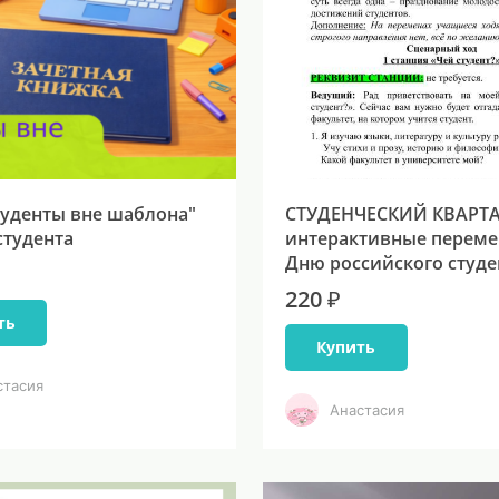
туденты вне шаблона"
СТУДЕНЧЕСКИЙ КВАРТА
студента
интерактивные переме
Дню российского студе
220 ₽
ть
Купить
стасия
Анастасия