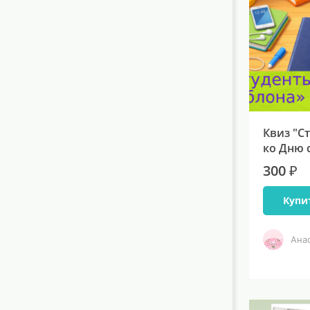
Квиз "С
ко Дню 
300 ₽
Купи
Ана