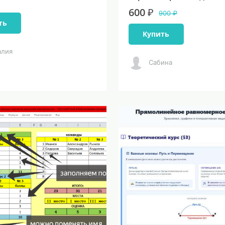
600 ₽
900 ₽
ть
Купить
алия
Сабина