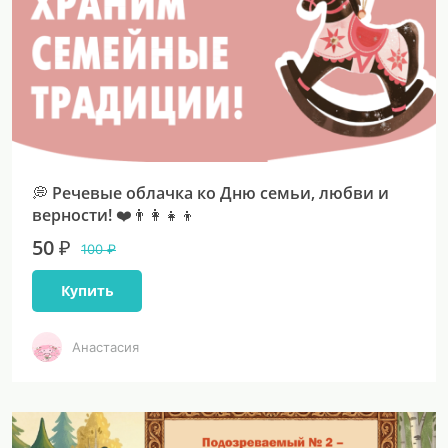
💭 Речевые облачка ко Дню семьи, любви и
верности! ❤️👨‍👩‍👧‍👦
50 ₽
100 ₽
Купить
Анастасия