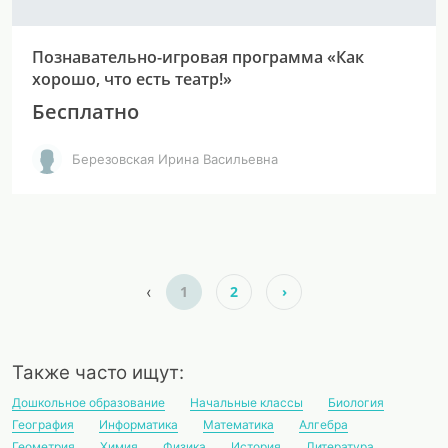
Познавательно-игровая программа «Как
хорошо, что есть театр!»
Бесплатно
Березовская Ирина Васильевна
‹
1
2
›
Также часто ищут:
Дошкольное образование
Начальные классы
Биология
География
Информатика
Математика
Алгебра
Геометрия
Химия
Физика
История
Литература