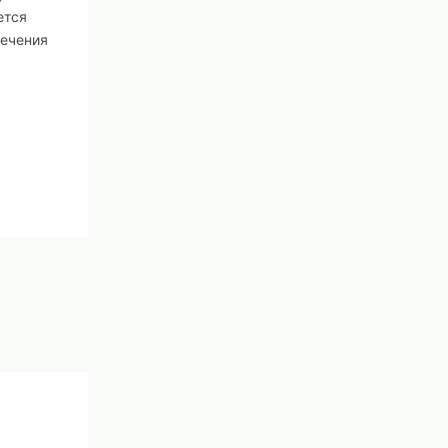
ется
ечения