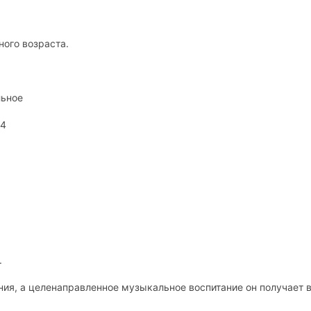
ного возраста
.
льное
 4
.
ния, а целенаправленное музыкальное воспитание он получает 