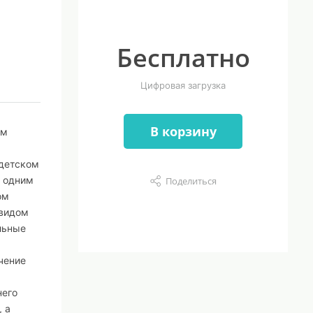
Бесплатно
Цифровая загрузка
В корзину
им
 детском
я одним
Поделиться
ом
 видом
льные
чение
него
, а