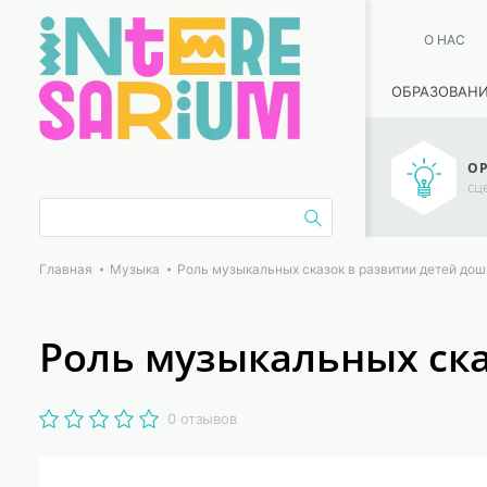
О НАС
ОБРАЗОВАН
ОР
сц
Главная
Музыка
Роль музыкальных сказок в развитии детей дош
Роль музыкальных ска
0 отзывов