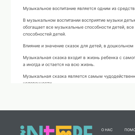
Музыкальное воспитание является одним из средств
В музыкальном воспитании восприятие музыки детьм
обогащает все музыкальные способности детей, все
способностей детей.
Влияние и значение сказок для детей, в дошкольном
Музыкальная сказка входит в жизнь ребенка с самог
а иногда и остается на всю жизнь.
Музыкальная сказка является самым чудодейственн
человечности.
Сказку любят все: и взрослые, и дети. Сказка – это
это мир фантазии, переплетенный с реальностью. Чт
Чтобы понять музыку, тоже нужны фантазия и вообр
Сказка, являясь важным средством умственного разв
О НАС
ПОМ
Когда музыка служит фоном, на котором развивается