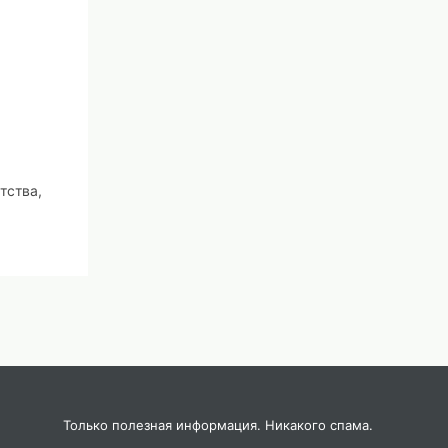
тства,
зка –
у.
Только полезная информация. Никакого спама.
ми