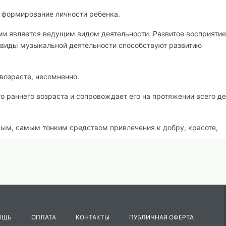
 формирование личности ребенка.
и является ведущим видом деятельности. Развитое восприятие
 виды музыкальной деятельности способствуют развитию
 возрасте, несомненно.
о раннего возраста и сопровождает его на протяжении всего де
ым, самым тонким средством привлечения к добру, красоте,
 воплощение мечты, представление о справедливости, добре. Ска
обы понять сказку, нужно уметь фантазировать, воображать.
ажение.
ития ребенка, развивает его фантазию, помогает понять музык
ОЩЬ
ОПЛАТА
КОНТАКТЫ
ПУБЛИЧНАЯ ОФЕРТА
 игровое действие, она усиливает эмоции и делает более ярки