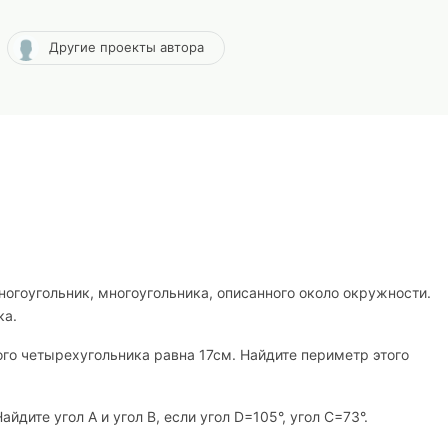
Другие проекты автора
ногоугольник, многоугольника, описанного около окружности.
ка.
о четырехугольника равна 17см. Найдите периметр этого
айдите угол А и угол В, если угол
D
=105°, угол С=73°.